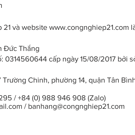
n
 21 và website
www.congnghiep21.com
l
ạm Đức Thắng
: 0314560644 cấp ngày 15/08/2017 bởi s
7 Trường Chinh, phường 14, quận Tân Bìn
295 / +84 (0) 988 946 908 (Zalo)
ail.com
/
banhang@congnghiep21.com