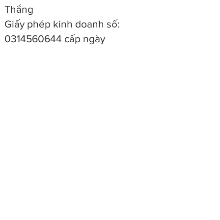
Thắng
Giấy phép kinh doanh số:
0314560644
cấp ngày
15/08/2017 bởi sở kế hoạch và
đầu tư thành phố Hồ Chí Minh
Địa chỉ văn phòng: 337/7 Trường
Chinh, phường 14, quận Tân
Bình, Thành phố Hồ Chí Minh
Phone:
+84 (0) 972 633 295
/
+84 (0) 988 946 908
(Zalo)
Email:
elmcreatives@gmail.com
/
banhang@congnghiep21.com