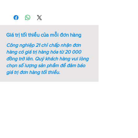
Thứ
Mã số
Kích
Đường
Bề
tự
thước
kính
dày
ren
ngoài
(mm)
(M –
(mm)
Giá trị tối thiểu của mỗi đơn hàng
mm)
Công nghiệp 21 chỉ chấp nhận đơn
1
W-M5-
M5
10
1
hàng có giá trị hàng hóa từ 20 000
SS-
đồng trở lên.
Quý khách hàng vui lòng
DIN125A
chọn số lượng sản phẩm để đảm báo
giá trị đơn hàng tối thiểu.
2
W-M6-
M6
12.5
1.6
SS-
DIN125A
3
W-M8-
M8
17
1.6
SS-
DIN125A
4
W-M10-
M10
21
2
SS-