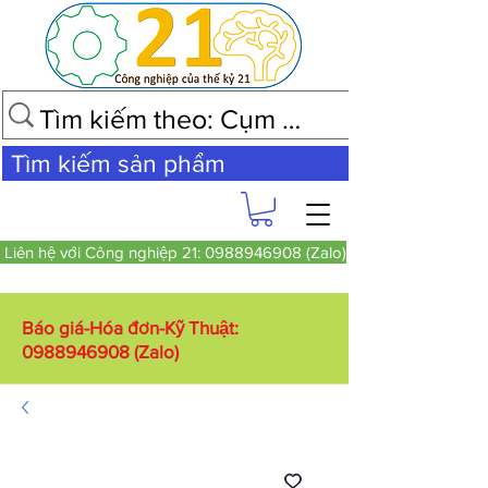
Tìm kiếm sản phẩm
Liên hệ với Công nghiệp 21: 0988946908 (Zalo)
Báo giá-Hóa đơn-Kỹ Thuật:
0988946908
(Zalo)