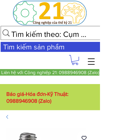
Tìm kiếm sản phẩm
Liên hệ với Công nghiệp 21: 0988946908 (Zalo)
Báo giá-Hóa đơn-Kỹ Thuật:
0988946908
(Zalo)