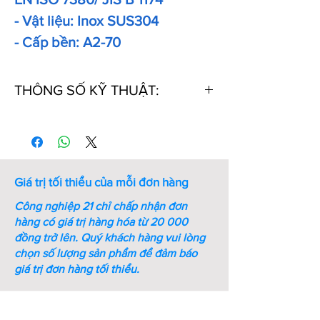
- Vật liệu: Inox SUS304
- Cấp bền: A2-70
THÔNG SỐ KỸ THUẬT:
Thứ
Kích
Kích
Ren
Bước
Chiều
tự
thước
thước
ren
dài
chìa
(mm)
(mm)
vặn
Giá trị tối thiểu của mỗi đơn hàng
lục
giác
Công nghiệp 21 chỉ chấp nhận đơn
(mm)
hàng có giá trị hàng hóa từ 20 000
đồng trở lên.
Quý khách hàng vui lòng
1
M8xL10
1.05
M8
1.25
10
chọn số lượng sản phẩm để đảm báo
giá trị đơn hàng tối thiểu.
2
M8xL12
1.05
M8
1.25
12
3
M8xL16
1.05
M8
1.25
16