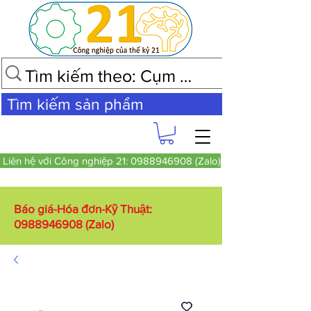
Tìm kiếm sản phẩm
Liên hệ với Công nghiệp 21: 0988946908 (Zalo)
Báo giá-Hóa đơn-Kỹ Thuật:
0988946908
(Zalo)