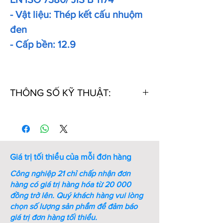
- Vật liệu: Thép kết cấu nhuộm
đen
- Cấp bền: 12.9
THÔNG SỐ KỸ THUẬT:
Thứ
Kích
Kích
Ren
Bước
Chiều
tự
thước
thước
ren
dài
chìa
(mm)
(mm)
vặn
Giá trị tối thiểu của mỗi đơn hàng
lục
giác
Công nghiệp 21 chỉ chấp nhận đơn
(mm)
hàng có giá trị hàng hóa từ 20 000
đồng trở lên.
Quý khách hàng vui lòng
1
M8xL10
1.05
M8
1.25
10
chọn số lượng sản phẩm để đảm báo
giá trị đơn hàng tối thiểu.
2
M8xL12
1.05
M8
1.25
12