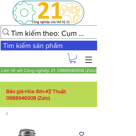
Tìm kiếm sản phẩm
Liên hệ với Công nghiệp 21: 0988946908 (Zalo)
Báo giá-Hóa đơn-Kỹ Thuật:
0988946908
(Zalo)