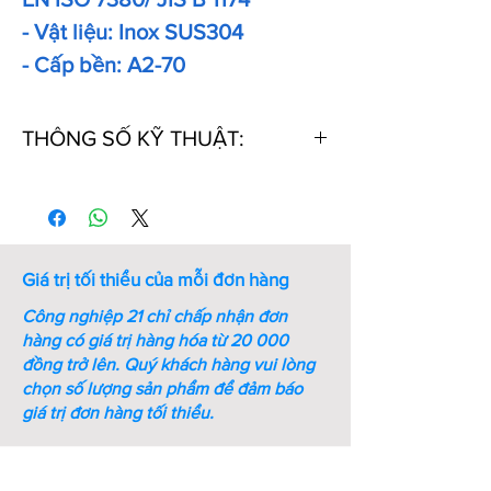
- Vật liệu: Inox SUS304
- Cấp bền: A2-70
THÔNG SỐ KỸ THUẬT:
Thứ
Kích
Kích
Ren
Bước
Chiều
tự
thước
thước
ren
dài
chìa
(mm)
(mm)
vặn
Giá trị tối thiểu của mỗi đơn hàng
lục
giác
Công nghiệp 21 chỉ chấp nhận đơn
(mm)
hàng có giá trị hàng hóa từ 20 000
đồng trở lên.
Quý khách hàng vui lòng
1
M8xL10
1.05
M8
1.25
10
chọn số lượng sản phẩm để đảm báo
giá trị đơn hàng tối thiểu.
2
M8xL12
1.05
M8
1.25
12
3
M8xL16
1.05
M8
1.25
16