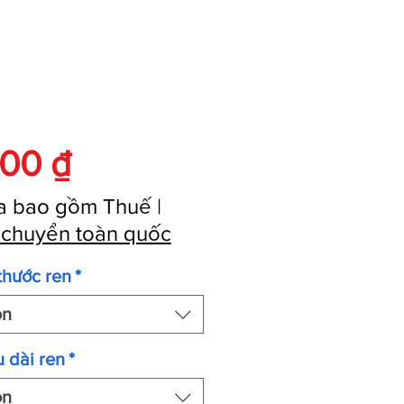
Giá
300 ₫
a bao gồm Thuế
|
 chuyển toàn quốc
thước ren
*
ọn
 dài ren
*
ọn