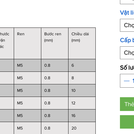
Vật l
Ch
thước
Ren
Bước ren
Chiều dài
Cấp 
vặn
(mm)
(mm)
iác
Ch
M5
0.8
6
Số l
M5
0.8
8
M5
0.8
10
M5
0.8
12
Thê
M5
0.8
16
M5
0.8
20