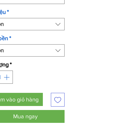
iệu
*
ọn
bền
*
ọn
ượng
*
m vào giỏ hàng
Mua ngay