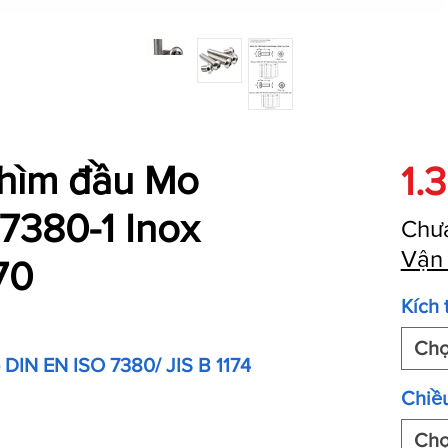
 chìm đầu Mo
1.
7380-1 Inox
Chư
Vận
70
Kích 
Ch
o DIN EN ISO 7380/ JIS B 1174
Chiều
Ch