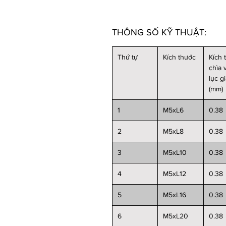
THÔNG SỐ KỸ THUẬT:
Thứ tự
Kích thước
Kích 
chìa 
lục g
(mm)
1
M5xL6
0.38
2
M5xL8
0.38
3
M5xL10
0.38
4
M5xL12
0.38
5
M5xL16
0.38
6
M5xL20
0.38