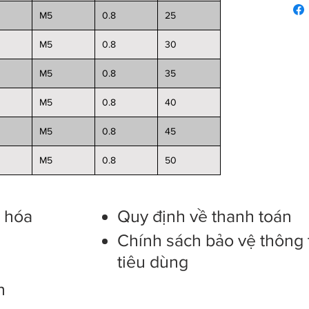
M5
0.8
25
M5
0.8
30
M5
0.8
35
M5
0.8
40
M5
0.8
45
M5
0.8
50
g hóa
Quy định về thanh toán
Chính sách bảo vệ thông 
tiêu dùng
n