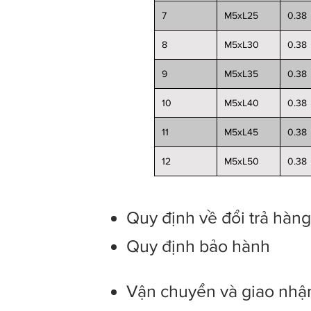
7
M5xL25
0.38
8
M5xL30
0.38
9
M5xL35
0.38
10
M5xL40
0.38
11
M5xL45
0.38
12
M5xL50
0.38
Quy định về đổi trả hàn
Quy định bảo hành
Vận chuyển và giao nhậ