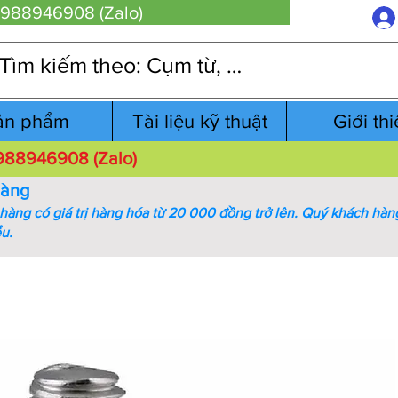
 0988946908 (Zalo)
ản phẩm
Tài liệu kỹ thuật
Giới th
 0988946908 (Zalo)
hàng
àng có giá trị hàng hóa từ 20 000 đồng trở lên.
Quý khách hàng
ểu.