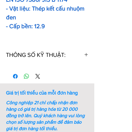
- Vật liệu: Thép kết cấu nhuộm
đen
- Cấp bền: 12.9
THÔNG SỐ KỸ THUẬT:
Thứ
Kích
Kích
Ren
Bước
Chiều
tự
thước
thước
ren
dài
chìa
(mm)
(mm)
vặn
Giá trị tối thiểu của mỗi đơn hàng
lục
giác
Công nghiệp 21 chỉ chấp nhận đơn
(mm)
hàng có giá trị hàng hóa từ 20 000
đồng trở lên.
Quý khách hàng vui lòng
1
M4xL4
0.3
M4
0.7
4
chọn số lượng sản phẩm để đảm báo
giá trị đơn hàng tối thiểu.
2
M4xL5
0.3
M4
0.7
5