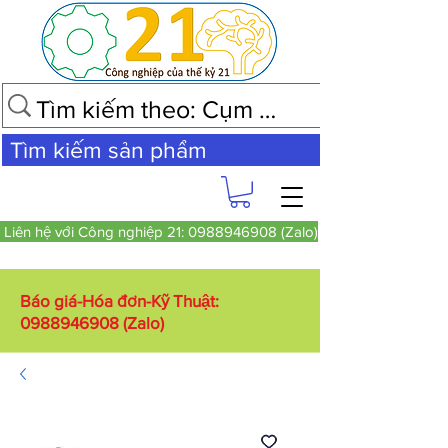
Tìm kiếm sản phẩm
Liên hệ với Công nghiệp 21: 0988946908 (Zalo)
Báo giá-Hóa đơn-Kỹ Thuật:
0988946908
(Zalo)