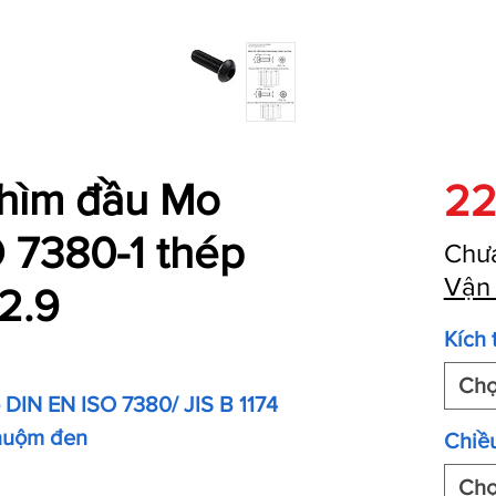
 chìm đầu Mo
22
 7380-1 thép
Chư
Vận
2.9
Kích 
Ch
o DIN EN ISO 7380/ JIS B 1174
nhuộm đen
Chiều
Ch