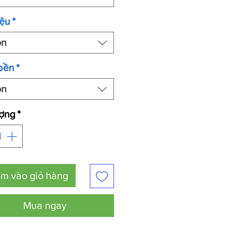
iệu
*
ọn
bền
*
ọn
ượng
*
m vào giỏ hàng
Mua ngay