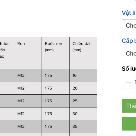
Vật l
Ch
Cấp 
thước
Ren
Bước ren
Chiều dài
vặn
(mm)
(mm)
Ch
iác
Số l
M12
1.75
16
M12
1.75
20
M12
1.75
25
Thê
M12
1.75
30
M12
1.75
35