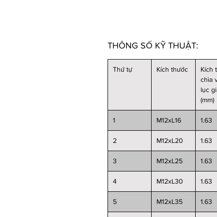
THÔNG SỐ KỸ THUẬT:
Thứ tự
Kích thước
Kích 
chìa 
lục g
(mm)
1
M12xL16
1.63
2
M12xL20
1.63
3
M12xL25
1.63
4
M12xL30
1.63
5
M12xL35
1.63