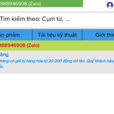
 0988946908 (Zalo)
ản phẩm
Tài liệu kỹ thuật
Giới th
 0988946908 (Zalo)
hàng
àng có giá trị hàng hóa từ 20 000 đồng trở lên.
Quý khách hàng
ểu.