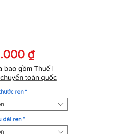
Giá
.000 ₫
a bao gồm Thuế
|
 chuyển toàn quốc
thước ren
*
ọn
 dài ren
*
ọn