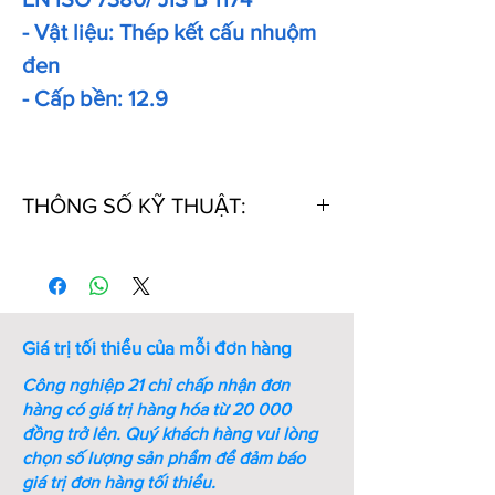
- Vật liệu: Thép kết cấu nhuộm
đen
- Cấp bền: 12.9
THÔNG SỐ KỸ THUẬT:
Thứ
Kích
Kích
Ren
Bước
Chiều
tự
thước
thước
ren
dài
chìa
(mm)
(mm)
vặn
Giá trị tối thiểu của mỗi đơn hàng
lục
giác
Công nghiệp 21 chỉ chấp nhận đơn
(mm)
hàng có giá trị hàng hóa từ 20 000
đồng trở lên.
Quý khách hàng vui lòng
1
M8xL10
1.05
M8
1.25
10
chọn số lượng sản phẩm để đảm báo
giá trị đơn hàng tối thiểu.
2
M8xL12
1.05
M8
1.25
12