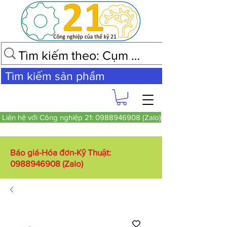
Tìm kiếm sản phẩm
Liên hệ với Công nghiệp 21: 0988946908 (Zalo)
Báo giá-Hóa đơn-Kỹ Thuật:
0988946908
(Zalo)