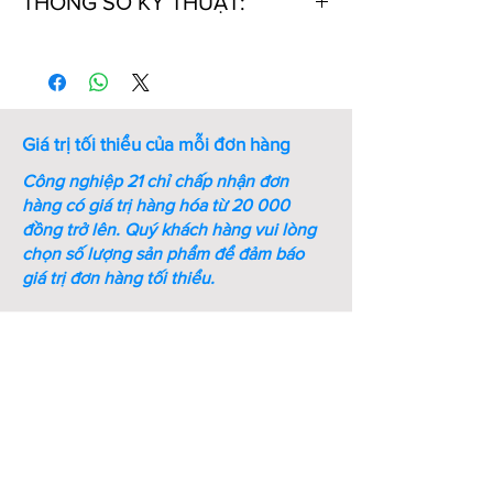
THÔNG SỐ KỸ THUẬT:
Thứ
Kích
Chiểu dài
Khối
tự
ren
thông dụng
lượng
(mm)
(kg)
Giá trị tối thiểu của mỗi đơn hàng
1
M6
1000
0
.2
Công nghiệp 21 chỉ chấp nhận đơn
2
M8
1000
0
.37
hàng có giá trị hàng hóa từ 20 000
đồng trở lên.
Quý khách hàng vui lòng
3
M10
1000
0
.6
chọn số lượng sản phẩm để đảm báo
giá trị đơn hàng tối thiểu.
4
M12
1000
0
.8
5
M14
1000
1
.1
6
M16
1000
1
.5
7
M18
1000
1
.9
8
M20
1000
2
.4