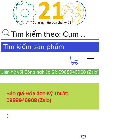
Tìm kiếm sản phẩm
Liên hệ với Công nghiệp 21: 0988946908 (Zalo)
Báo giá-Hóa đơn-Kỹ Thuật:
0988946908
(Zalo)