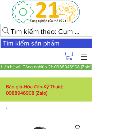
Tìm kiếm sản phẩm
Liên hệ với Công nghiệp 21: 0988946908 (Zalo)
Báo giá-Hóa đơn-Kỹ Thuật:
0988946908
(Zalo)