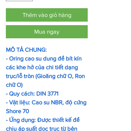
Thêm vào giỏ hàng
Mua ngay
MÔ TẢ CHUNG:
- Oring cao su dung để bít kín
các khe hở của chi tiết dạng
trục/lỗ tròn (Gioăng chữ O, Ron
chữ O)
- Quy cách: DIN 3771
- Vật liệu: Cao su NBR, độ cứng
Shore 70
- Ứng dụng: Được thiết kế để
chịu áp suất dọc trục từ bên