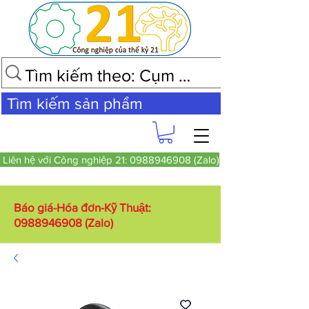
Tìm kiếm sản phẩm
Liên hệ với Công nghiệp 21: 0988946908 (Zalo)
Báo giá-Hóa đơn-Kỹ Thuật:
0988946908
(Zalo)