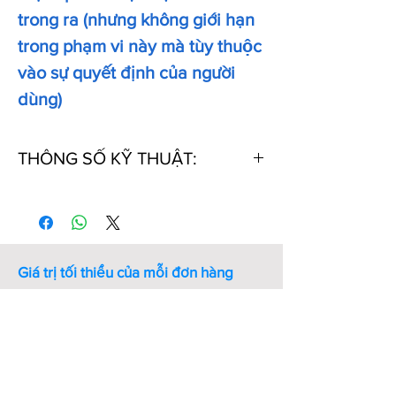
trong ra (nhưng không giới hạn
trong phạm vi này mà tùy thuộc
vào sự quyết định của người
dùng)
THÔNG SỐ KỸ THUẬT:
Mã số
Đường
Đường
Vật
Độ
sản
kính
kính
liệu
cứng
phẩm
trong
dây
ID
Giá trị tối thiểu của mỗi đơn hàng
OR-
56.0
3.55
NBR
70
Công nghiệp 21 chỉ chấp nhận đơn
ID56.0-
hàng có giá trị hàng hóa từ 20 000
SC3.55-
đồng trở lên.
Quý khách hàng vui lòng
DIN3771-
chọn số lượng sản phẩm để đảm báo
IN-NBR
giá trị đơn hàng tối thiểu.