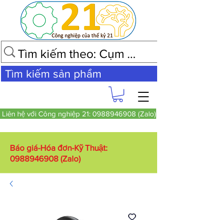
Tìm kiếm sản phẩm
Liên hệ với Công nghiệp 21: 0988946908 (Zalo)
Báo giá-Hóa đơn-Kỹ Thuật:
0988946908
(Zalo)