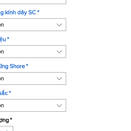
g kính dây SC
*
ọn
ệu
*
ọn
ứng Shore
*
ọn
sắc
*
ọn
ượng
*