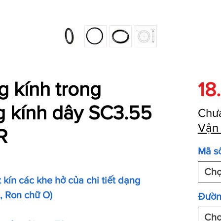
 kính trong
18
g kính dây SC3.55
Chư
Vận
R
Mã s
Ch
kín các khe hở của chi tiết dạng
O, Ron chữ O)
Đườn
Ch