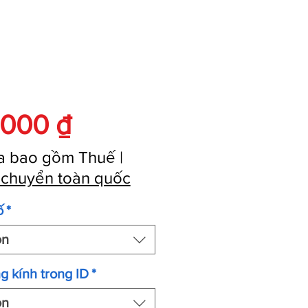
Giá
.000 ₫
a bao gồm Thuế
|
 chuyển toàn quốc
ố
*
ọn
g kính trong ID
*
ọn