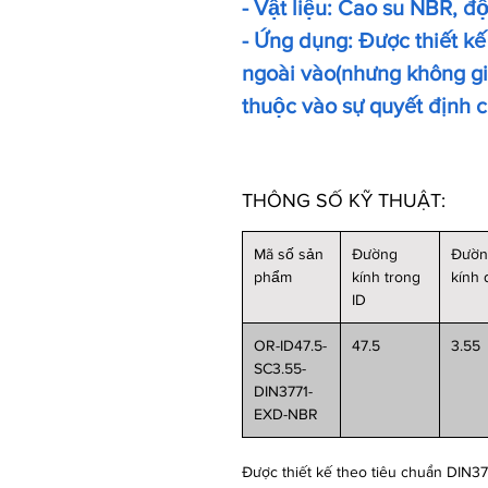
- Vật liệu: Cao su NBR, đ
- Ứng dụng: Được thiết kế
ngoài vào(nhưng không giớ
thuộc vào sự quyết định 
THÔNG SỐ KỸ THUẬT:
Mã số sản
Đường
Đườ
phẩm
kính trong
kính
ID
OR-ID47.5-
47.5
3.55
SC3.55-
DIN3771-
EXD-NBR
Được thiết kế theo tiêu chuẩn DIN37