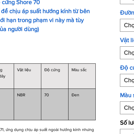
ộ cứng Shore 70
 để chịu áp suất hướng kính từ bên
Đườn
i hạn trong phạm vi này mà tùy
Ch
của người dùng)
Vật li
Ch
Độ c
ng
Vật liệu
Độ cứng
Màu sắc
 dây
Ch
Màu 
NBR
70
Đen
Ch
Số l
71, ứng dụng chịu áp suất ngoài hướng kính nhưng