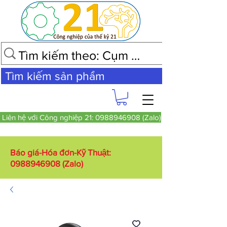
Tìm kiếm sản phẩm
Liên hệ với Công nghiệp 21: 0988946908 (Zalo)
Báo giá-Hóa đơn-Kỹ Thuật:
0988946908
(Zalo)