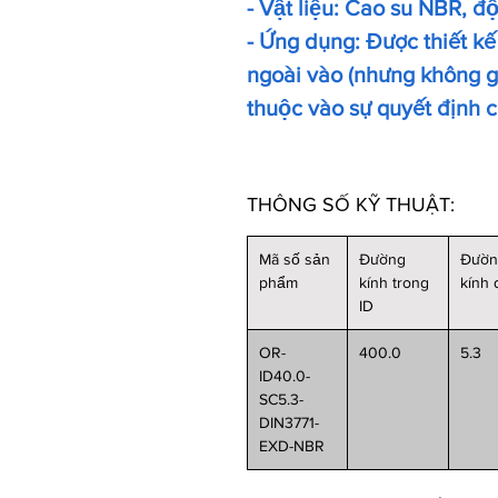
- Vật liệu: Cao su NBR, đ
- Ứng dụng: Được thiết kế 
ngoài vào (nhưng không giơ
thuộc vào sự quyết định 
THÔNG SỐ KỸ THUẬT:
Mã số sản
Đường
Đườ
phẩm
kính trong
kính
ID
OR-
400.0
5.3
ID40.0-
SC5.3-
DIN3771-
EXD-NBR