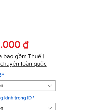
Giá
.000 ₫
a bao gồm Thuế
|
 chuyển toàn quốc
ố
*
ọn
g kính trong ID
*
ọn