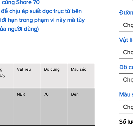
ộ cứng Shore 70
để chịu áp suất dọc trục từ bên
Đườn
́i hạn trong phạm vi này mà tùy
Ch
của người dùng)
Vật li
Ch
Độ c
ng
Vật liệu
Độ cứng
Màu sắc
 dây
Ch
Màu 
NBR
70
Đen
Ch
Số l