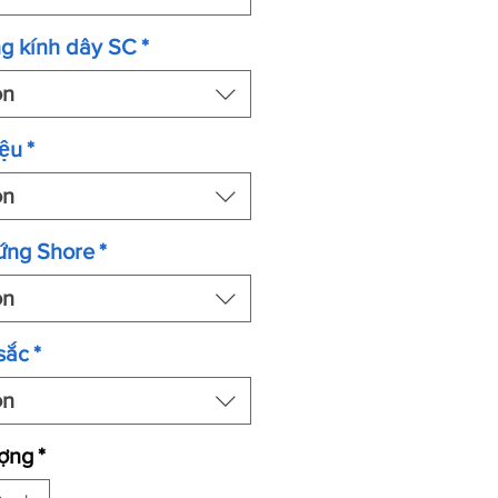
g kính dây SC
*
ọn
ệu
*
ọn
ứng Shore
*
ọn
sắc
*
ọn
ượng
*