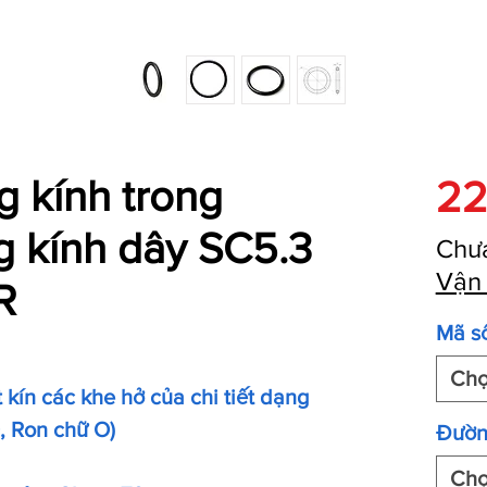
 kính trong
22
g kính dây SC5.3
Chư
Vận
R
Mã s
Ch
kín các khe hở của chi tiết dạng
O, Ron chữ O)
Đườn
Ch