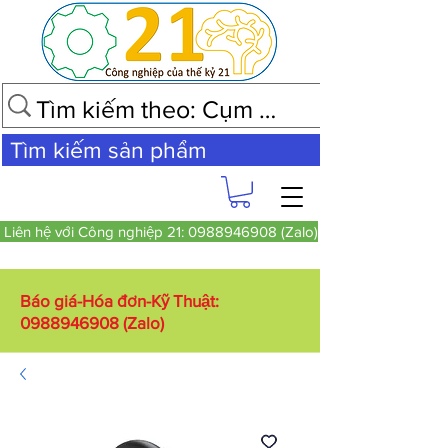
Tìm kiếm sản phẩm
Liên hệ với Công nghiệp 21: 0988946908 (Zalo)
Báo giá-Hóa đơn-Kỹ Thuật:
0988946908
(Zalo)