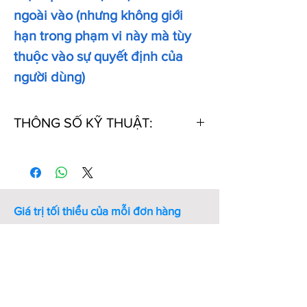
ngoài vào (nhưng không giới
hạn trong phạm vi này mà tùy
thuộc vào sự quyết định của
người dùng)
THÔNG SỐ KỸ THUẬT:
Mã số
Đường
Đường
Vật
Độ
sản
kính
kính
liệu
cứng
phẩm
trong
dây
ID
Giá trị tối thiểu của mỗi đơn hàng
OR-
26.5
2.65
NBR
70
Công nghiệp 21 chỉ chấp nhận đơn
ID26.5-
hàng có giá trị hàng hóa từ 20 000
SC2.65-
đồng trở lên.
Quý khách hàng vui lòng
DIN3771-
chọn số lượng sản phẩm để đảm báo
NBR
giá trị đơn hàng tối thiểu.