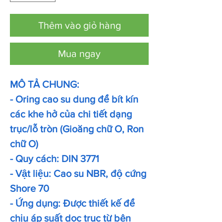
Thêm vào giỏ hàng
Mua ngay
MÔ TẢ CHUNG:
- Oring cao su dung để bít kín
các khe hở của chi tiết dạng
trục/lỗ tròn (Gioăng chữ O, Ron
chữ O)
- Quy cách: DIN 3771
- Vật liệu: Cao su NBR, độ cứng
Shore 70
- Ứng dụng: Được thiết kế để
chịu áp suất dọc trục từ bên