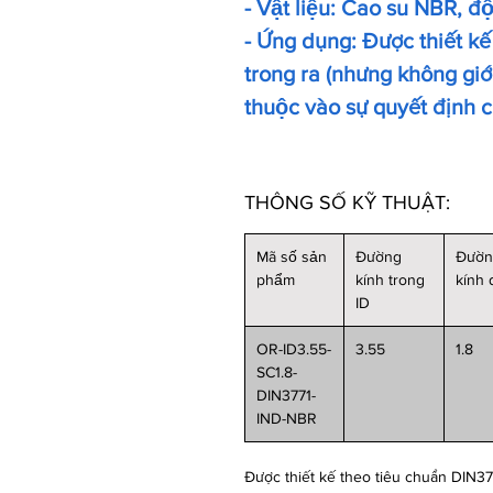
- Vật liệu: Cao su NBR, đ
- Ứng dụng: Được thiết kế
trong ra (nhưng không giới
thuộc vào sự quyết định 
THÔNG SỐ KỸ THUẬT:
Mã số sản
Đường
Đườ
phẩm
kính trong
kính
ID
OR-ID3.55-
3.55
1.8
SC1.8-
DIN3771-
IND-NBR
Được thiết kế theo tiêu chuẩn DIN37