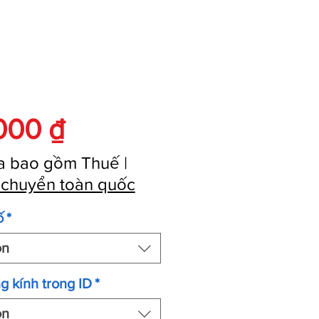
Giá
000 ₫
a bao gồm Thuế
|
 chuyển toàn quốc
ố
*
ọn
g kính trong ID
*
ọn