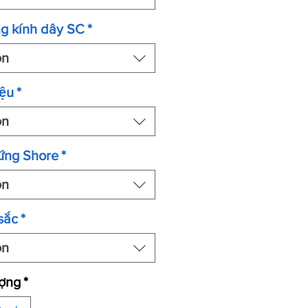
g kính dây SC
*
ọn
ệu
*
ọn
ứng Shore
*
ọn
sắc
*
ọn
ượng
*