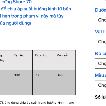
ộ cứng Shore 70
 để chịu áp suất hướng kính từ bên
Đườn
 hạn trong phạm vi này mà tùy
Ch
của người dùng)
Vật li
Ch
Độ c
ng
Vật liệu
Độ cứng
Màu sắc
 dây
Ch
Màu 
NBR
70
Đen
Ch
Số l
71, ứng dụng chịu áp suất trong hướng kính nhưng