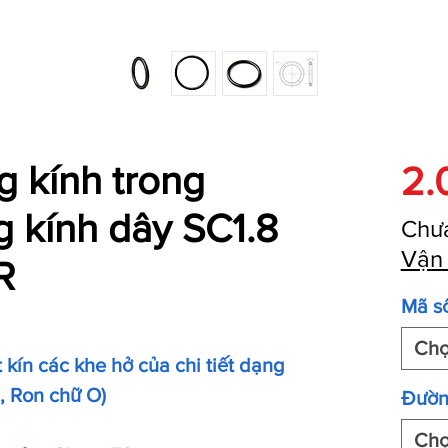
 kính trong
2.
 kính dây SC1.8
Chư
Vận
R
Mã s
Ch
kín các khe hở của chi tiết dạng
O, Ron chữ O)
Đườn
Ch