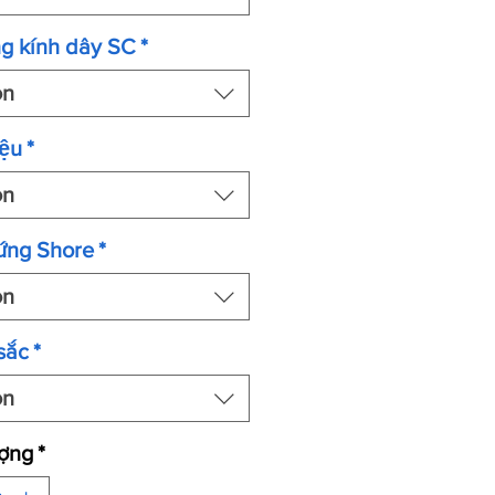
g kính dây SC
*
ọn
ệu
*
ọn
ứng Shore
*
ọn
sắc
*
ọn
ượng
*