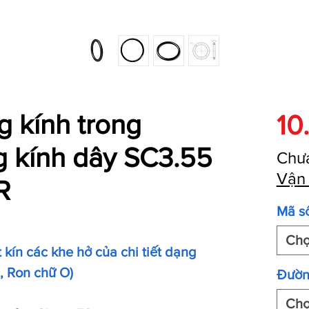
 kính trong
10
g kính dây SC3.55
Chư
Vận
R
Mã s
Ch
kín các khe hở của chi tiết dạng
O, Ron chữ O)
Đườn
Ch