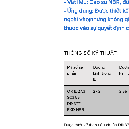
- Vật liệu: Cao su NBR, đ
- Ứng dụng: Được thiết kế
ngoài vào(nhưng không giớ
thuộc vào sự quyết định 
THÔNG SỐ KỸ THUẬT:
Mã số sản
Đường
Đườ
phẩm
kính trong
kính
ID
OR-ID27.3-
27.3
3.55
SC3.55-
DIN3771-
EXD-NBR
Được thiết kế theo tiêu chuẩn DIN37