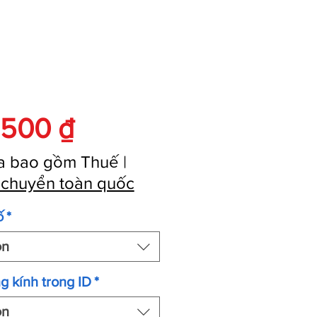
Giá
.500 ₫
a bao gồm Thuế
|
 chuyển toàn quốc
ố
*
ọn
g kính trong ID
*
ọn