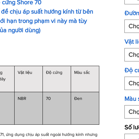
ộ cứng Shore 70
 để chịu áp suất hướng kính từ bên
Đườn
i hạn trong phạm vi này mà tùy
Ch
của người dùng)
Vật li
Ch
Độ c
ng
Vật liệu
Độ cứng
Màu sắc
 dây
Ch
Màu 
NBR
70
Đen
Ch
Số l
71, ứng dụng chịu áp suất ngoài hướng kính nhưng