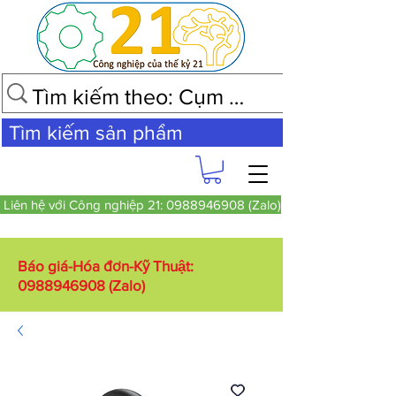
Tìm kiếm sản phẩm
Liên hệ với Công nghiệp 21: 0988946908 (Zalo)
Báo giá-Hóa đơn-Kỹ Thuật:
0988946908
(Zalo)