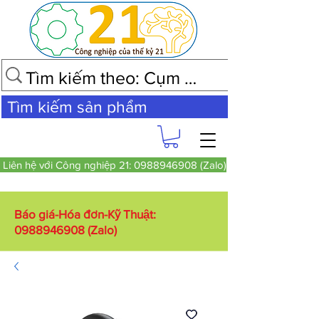
Tìm kiếm sản phẩm
Liên hệ với Công nghiệp 21: 0988946908 (Zalo)
Báo giá-Hóa đơn-Kỹ Thuật:
0988946908
(Zalo)