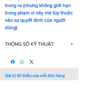
trong ra (nhưng không giới hạn
trong phạm vi này mà tùy thuộc
vào sự quyết định của người
dùng)
THÔNG SỐ KỸ THUẬT:
Mã số
Đường
Đường
Vật
Độ
sản
kính
kính
liệu
cứng
phẩm
trong
dây
ID
Giá trị tối thiểu của mỗi đơn hàng
OR-
17.0
2.65
NBR
70
Công nghiệp 21 chỉ chấp nhận đơn
ID17.0-
hàng có giá trị hàng hóa từ 20 000
SC2.65-
đồng trở lên.
Quý khách hàng vui lòng
DIN3771-
chọn số lượng sản phẩm để đảm báo
IN-NBR
giá trị đơn hàng tối thiểu.