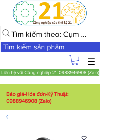
Tìm kiếm sản phẩm
Liên hệ với Công nghiệp 21: 0988946908 (Zalo)
Báo giá-Hóa đơn-Kỹ Thuật:
0988946908
(Zalo)