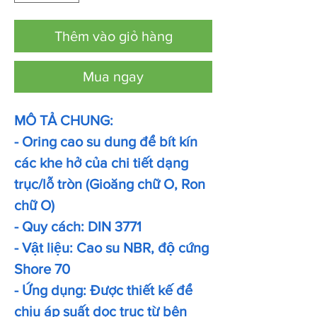
Thêm vào giỏ hàng
Mua ngay
MÔ TẢ CHUNG:
- Oring cao su dung để bít kín
các khe hở của chi tiết dạng
trục/lỗ tròn (Gioăng chữ O, Ron
chữ O)
- Quy cách: DIN 3771
- Vật liệu: Cao su NBR, độ cứng
Shore 70
- Ứng dụng: Được thiết kế để
chịu áp suất dọc trục từ bên