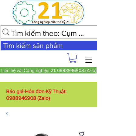
Tìm kiếm sản phẩm
Liên hệ với Công nghiệp 21: 0988946908 (Zalo)
Báo giá-Hóa đơn-Kỹ Thuật:
0988946908
(Zalo)