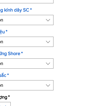
g kính dây SC
*
ọn
ệu
*
ọn
ứng Shore
*
ọn
sắc
*
ọn
ượng
*