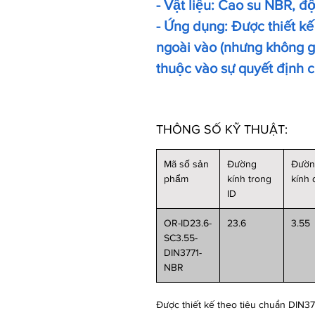
- Vật liệu: Cao su NBR, đ
- Ứng dụng: Được thiết kế 
ngoài vào (nhưng không giơ
thuộc vào sự quyết định 
THÔNG SỐ KỸ THUẬT:
Mã số sản
Đường
Đườ
phẩm
kính trong
kính
ID
OR-ID23.6-
23.6
3.55
SC3.55-
DIN3771-
NBR
Được thiết kế theo tiêu chuẩn DIN377