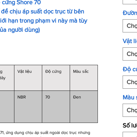
ộ cứng Shore 70
để chịu áp suất dọc trục từ bên
Đườn
́i hạn trong phạm vi này mà tùy
Ch
của người dùng)
Vật li
Ch
Độ c
ng
Vật liệu
Độ cứng
Màu sắc
 dây
Ch
Màu 
NBR
70
Đen
Ch
Số l
1, ứng dụng chịu áp suất ngoài dọc trục nhưng