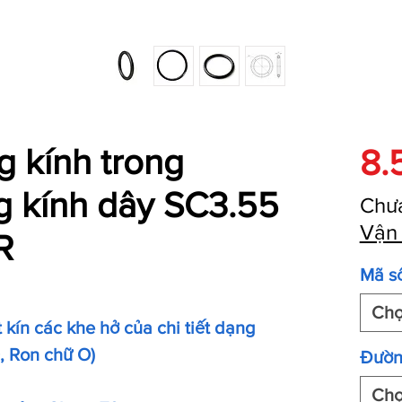
 kính trong
8.
g kính dây SC3.55
Chư
Vận
R
Mã s
Ch
kín các khe hở của chi tiết dạng
O, Ron chữ O)
Đườn
Ch