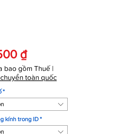
Giá
500 ₫
a bao gồm Thuế
|
 chuyển toàn quốc
ố
*
ọn
g kính trong ID
*
ọn