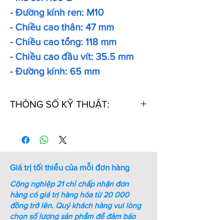
- Đường kính ren: M10
- Chiều cao thân: 47 mm
- Chiều cao tổng: 118 mm
- Chiều cao đầu vít: 35.5 mm
- Đường kính: 65 mm
THÔNG SỐ KỸ THUẬT:
Thứ
Mã
M
A
B
C
tự
số
(mm)
(mm)
(mm)
1
K20
M6
19
63
22
Giá trị tối thiểu của mỗi đơn hàng
Công nghiệp 21 chỉ chấp nhận đơn
2
K30
M8
26
68
21
hàng có giá trị hàng hóa từ 20 000
đồng trở lên.
Quý khách hàng vui lòng
chọn số lượng sản phẩm để đảm báo