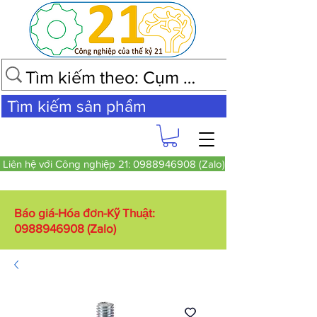
Tìm kiếm sản phẩm
Liên hệ với Công nghiệp 21: 0988946908 (Zalo)
Báo giá-Hóa đơn-Kỹ Thuật:
0988946908
(Zalo)