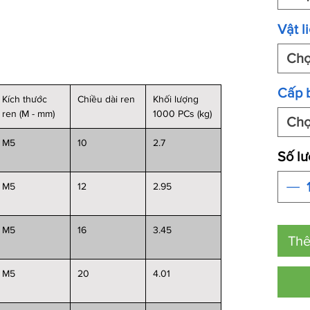
Vật l
Ch
Cấp 
Kích thước
Chiều dài ren
Khối lượng
ren (M - mm)
1000 PCs (kg)
Ch
M5
10
2.7
Số l
M5
12
2.95
M5
16
3.45
Thê
M5
20
4.01