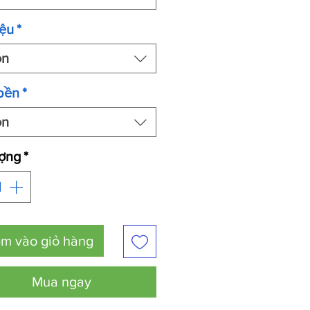
iệu
*
ọn
bền
*
ọn
ượng
*
m vào giỏ hàng
Mua ngay