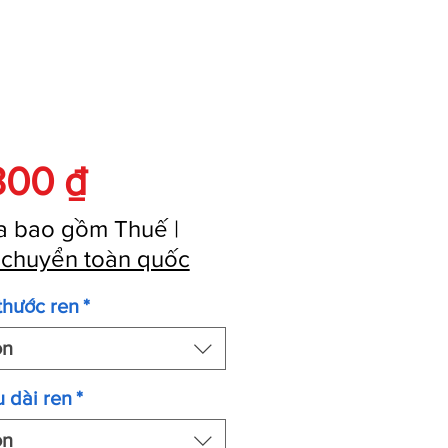
Giá
300 ₫
a bao gồm Thuế
|
 chuyển toàn quốc
thước ren
*
ọn
 dài ren
*
ọn