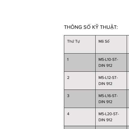
THÔNG SỐ KỸ THUẬT:
Thứ Tự
Mã Số
1
M5-L10-ST-
DIN 912
2
M5-L12-ST-
DIN 912
3
M5-L16-ST-
DIN 912
4
M5-L20-ST-
DIN 912