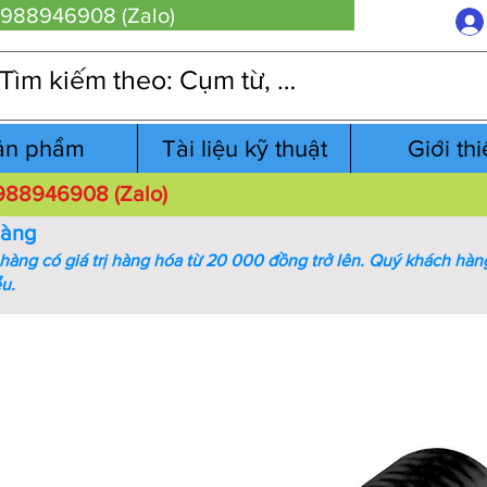
 0988946908 (Zalo)
ản phẩm
Tài liệu kỹ thuật
Giới th
 0988946908 (Zalo)
hàng
àng có giá trị hàng hóa từ 20 000 đồng trở lên.
Quý khách hàng
ểu.