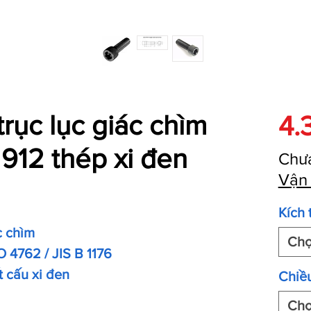
trục lục giác chìm
4.
912 thép xi đen
Chư
Vận
Kích 
c chìm
Ch
O 4762 / JIS B 1176
t cấu xi đen
Chiều
Ch