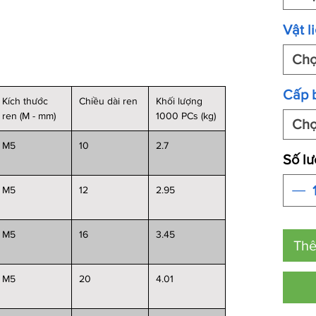
Vật l
Ch
Cấp 
Kích thước
Chiều dài ren
Khối lượng
ren (M - mm)
1000 PCs (kg)
Ch
M5
10
2.7
Số l
M5
12
2.95
M5
16
3.45
Thê
M5
20
4.01