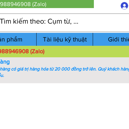
 0988946908 (Zalo)
ản phẩm
Tài liệu kỹ thuật
Giới th
 0988946908 (Zalo)
hàng
àng có giá trị hàng hóa từ 20 000 đồng trở lên.
Quý khách hàng
ểu.