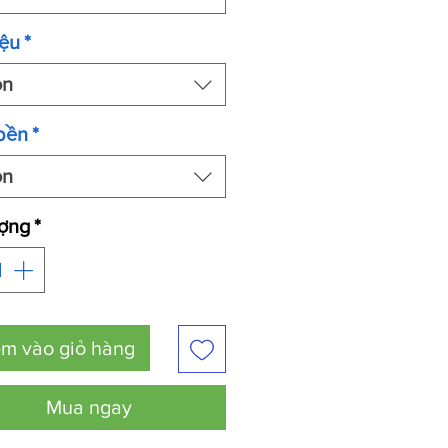
iệu
*
ọn
bền
*
ọn
ượng
*
m vào giỏ hàng
Mua ngay