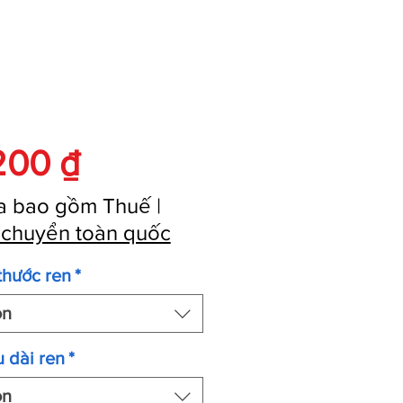
Giá
200 ₫
a bao gồm Thuế
|
 chuyển toàn quốc
thước ren
*
ọn
 dài ren
*
ọn