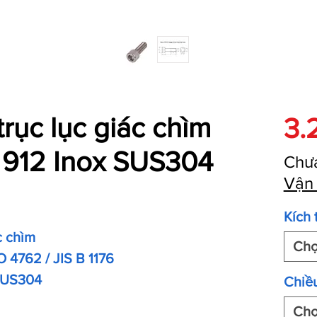
trục lục giác chìm
3.
912 Inox SUS304
Chư
Vận
Kích 
c chìm
Ch
O 4762 / JIS B 1176
 SUS304
Chiều
Ch