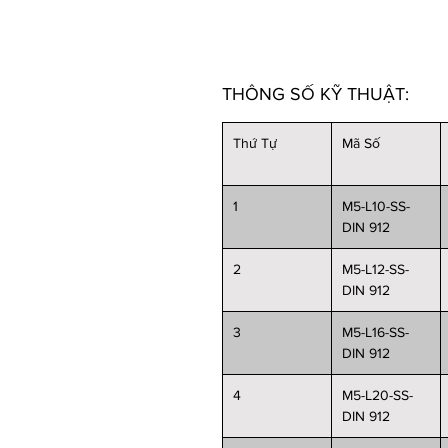
THÔNG SỐ KỸ THUẬT:
Thứ Tự
Mã Số
1
M5-L10-SS-
DIN 912
2
M5-L12-SS-
DIN 912
3
M5-L16-SS-
DIN 912
4
M5-L20-SS-
DIN 912