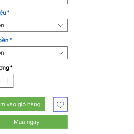
iệu
*
ọn
bền
*
ọn
ượng
*
m vào giỏ hàng
Mua ngay