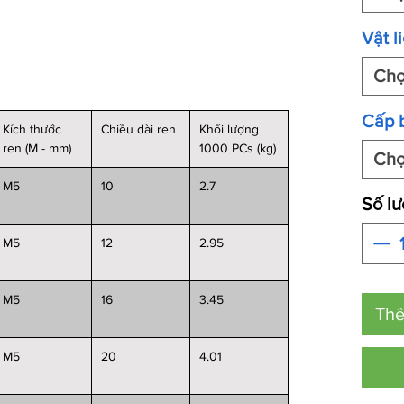
Vật l
Ch
Cấp 
Kích thước
Chiều dài ren
Khối lượng
ren (M - mm)
1000 PCs (kg)
Ch
M5
10
2.7
Số l
M5
12
2.95
M5
16
3.45
Thê
M5
20
4.01