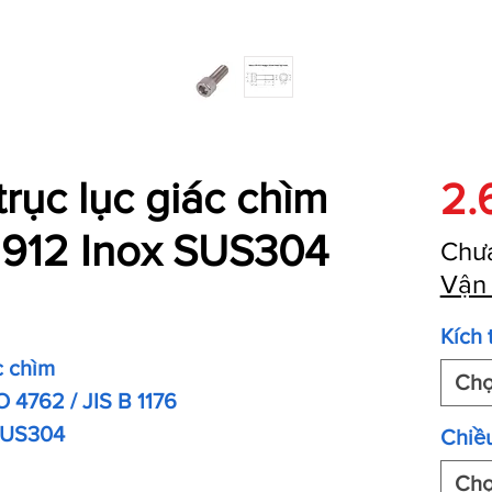
trục lục giác chìm
2.
912 Inox SUS304
Chư
Vận
Kích 
c chìm
Ch
O 4762 / JIS B 1176
 SUS304
Chiều
Ch