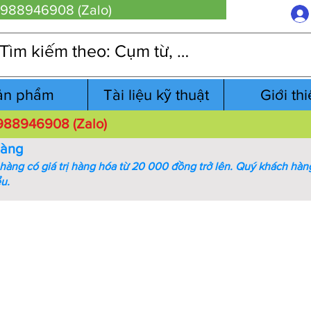
 0988946908 (Zalo)
ản phẩm
Tài liệu kỹ thuật
Giới th
 0988946908 (Zalo)
hàng
àng có giá trị hàng hóa từ 20 000 đồng trở lên.
Quý khách hàng
ểu.