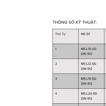
THÔNG SỐ KỸ THUẬT:
Thứ Tự
Mã Số
1
M5-L10-SS-
DIN 912
2
M5-L12-SS-
DIN 912
3
M5-L16-SS-
DIN 912
4
M5-L20-SS-
DIN 912