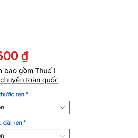
Giá
600 ₫
a bao gồm Thuế
|
 chuyển toàn quốc
thước ren
*
ọn
 dài ren
*
ọn