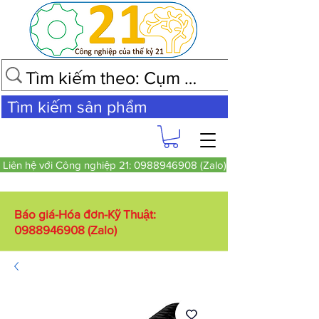
Tìm kiếm sản phẩm
Liên hệ với Công nghiệp 21: 0988946908 (Zalo)
Báo giá-Hóa đơn-Kỹ Thuật:
0988946908
(Zalo)