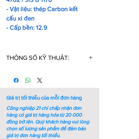
- Vật liệu: thép Carbon kết
cấu xi đen
- Cấp bền: 12.9
THÔNG SỐ KỸ THUẬT:
Thứ
Mã
Kích
Chiều
Khối
Tự
Số
thước
dài
lượng
ren (M
ren
1000
- mm)
PCs
Giá trị tối thiểu của mỗi đơn hàng
(kg)
Công nghiệp 21 chỉ chấp nhận đơn
1
M5-
M5
10
2.7
hàng có giá trị hàng hóa từ 20 000
L10-
đồng trở lên.
Quý khách hàng vui lòng
ST-
chọn số lượng sản phẩm để đảm báo
DIN
giá trị đơn hàng tối thiểu.
912