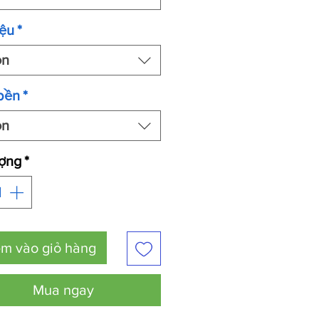
iệu
*
ọn
bền
*
ọn
ượng
*
m vào giỏ hàng
Mua ngay