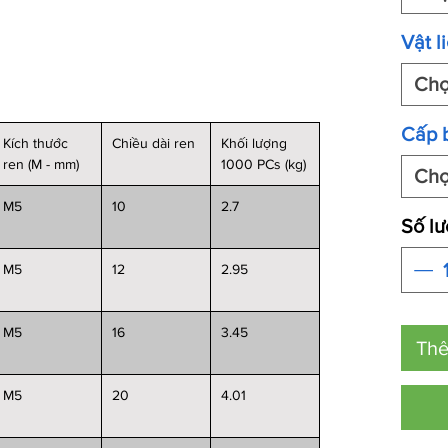
Vật l
Ch
Cấp 
Kích thước
Chiều dài ren
Khối lượng
ren (M - mm)
1000 PCs (kg)
Ch
M5
10
2.7
Số l
M5
12
2.95
M5
16
3.45
Thê
M5
20
4.01