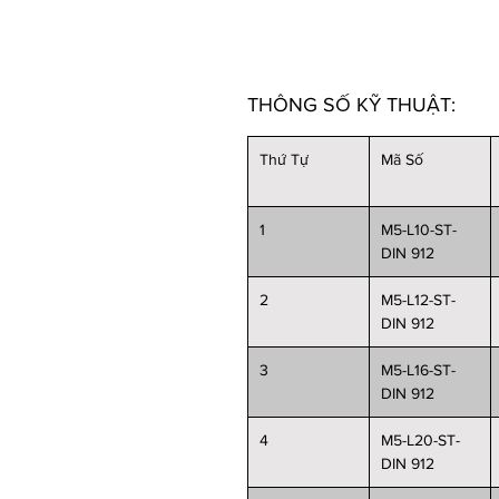
THÔNG SỐ KỸ THUẬT:
Thứ Tự
Mã Số
1
M5-L10-ST-
DIN 912
2
M5-L12-ST-
DIN 912
3
M5-L16-ST-
DIN 912
4
M5-L20-ST-
DIN 912