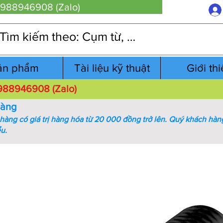
 0988946908 (Zalo)
ản phẩm
Tài liệu kỹ thuật
Giới th
 0988946908 (Zalo)
hàng
àng có giá trị hàng hóa từ 20 000 đồng trở lên.
Quý khách hàng
ểu.