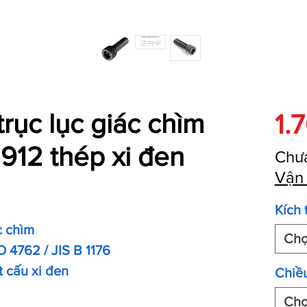
trục lục giác chìm
1.
912 thép xi đen
Chư
Vận
Kích 
c chìm
Ch
O 4762 / JIS B 1176
t cấu xi đen
Chiều
Ch