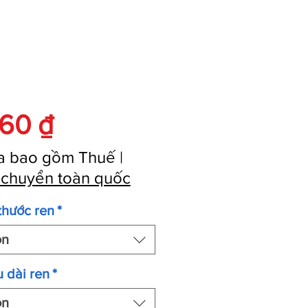
Giá
760 ₫
a bao gồm Thuế
|
 chuyển toàn quốc
thước ren
*
ọn
 dài ren
*
ọn