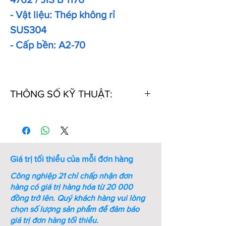
- Vật liệu: Thép không rỉ
SUS304
- Cấp bền: A2-70
THÔNG SỐ KỸ THUẬT:
Thứ
Mã
Kích
Chiều
Khối
Tự
Số
thước
dài
lượng
ren (M
ren
1000
- mm)
PCs
Giá trị tối thiểu của mỗi đơn hàng
(kg)
Công nghiệp 21 chỉ chấp nhận đơn
1
M5-
M5
10
2.7
hàng có giá trị hàng hóa từ 20 000
L10-
đồng trở lên.
Quý khách hàng vui lòng
SS-
chọn số lượng sản phẩm để đảm báo
DIN
giá trị đơn hàng tối thiểu.
912