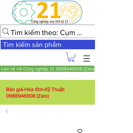
Tìm kiếm sản phẩm
Liên hệ với Công nghiệp 21: 0988946908 (Zalo)
Báo giá-Hóa đơn-Kỹ Thuật:
0988946908
(Zalo)