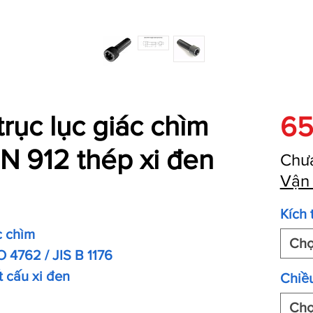
trục lục giác chìm
65
N 912 thép xi đen
Chư
Vận
Kích 
c chìm
Ch
O 4762 / JIS B 1176
t cấu xi đen
Chiều
Ch