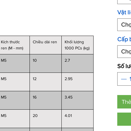
Vật l
Ch
Cấp 
Kích thước
Chiều dài ren
Khối lượng
ren (M - mm)
1000 PCs (kg)
Ch
M5
10
2.7
Số l
M5
12
2.95
M5
16
3.45
Thê
M5
20
4.01