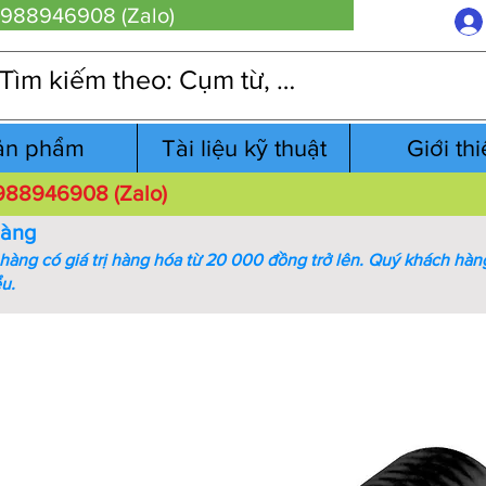
 0988946908 (Zalo)
ản phẩm
Tài liệu kỹ thuật
Giới th
 0988946908 (Zalo)
hàng
àng có giá trị hàng hóa từ 20 000 đồng trở lên.
Quý khách hàng
ểu.