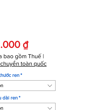
Giá
.000 ₫
a bao gồm Thuế
|
 chuyển toàn quốc
thước ren
*
ọn
 dài ren
*
ọn