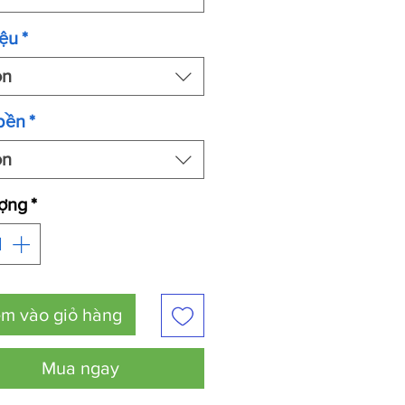
iệu
*
ọn
bền
*
ọn
ượng
*
m vào giỏ hàng
Mua ngay