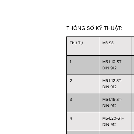
THÔNG SỐ KỸ THUẬT:
Thứ Tự
Mã Số
1
M5-L10-ST-
DIN 912
2
M5-L12-ST-
DIN 912
3
M5-L16-ST-
DIN 912
4
M5-L20-ST-
DIN 912