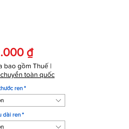
Giá
.000 ₫
a bao gồm Thuế
|
 chuyển toàn quốc
thước ren
*
ọn
 dài ren
*
ọn