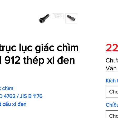
trục lục giác chìm
22
 912 thép xi đen
Chư
Vận
Kích 
c chìm
Ch
O 4762 / JIS B 1176
t cấu xi đen
Chiều
Ch