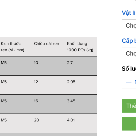
Vật l
Ch
Cấp 
Kích thước
Chiều dài ren
Khối lượng
ren (M - mm)
1000 PCs (kg)
Ch
M5
10
2.7
Số l
M5
12
2.95
M5
16
3.45
Thê
M5
20
4.01