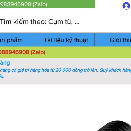
 0988946908 (Zalo)
ản phẩm
Tài liệu kỹ thuật
Giới th
 0988946908 (Zalo)
hàng
àng có giá trị hàng hóa từ 20 000 đồng trở lên.
Quý khách hàng
ểu.