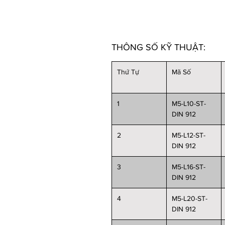
THÔNG SỐ KỸ THUẬT:
Thứ Tự
Mã Số
1
M5-L10-ST-
DIN 912
2
M5-L12-ST-
DIN 912
3
M5-L16-ST-
DIN 912
4
M5-L20-ST-
DIN 912