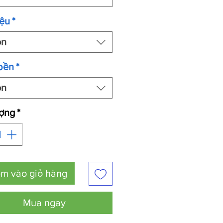
iệu
*
ọn
bền
*
ọn
ượng
*
m vào giỏ hàng
Mua ngay