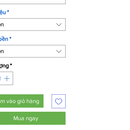
iệu
*
ọn
bền
*
ọn
ượng
*
m vào giỏ hàng
Mua ngay