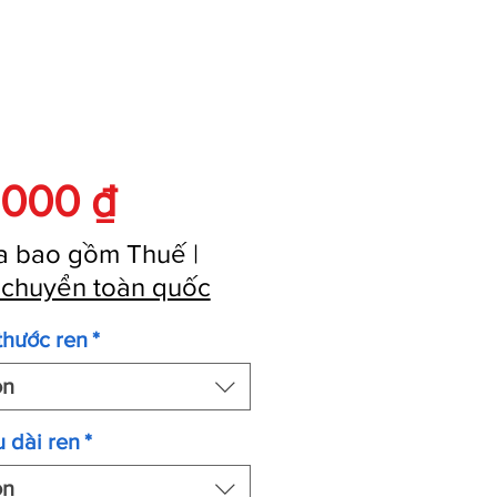
Giá
.000 ₫
a bao gồm Thuế
|
 chuyển toàn quốc
thước ren
*
ọn
 dài ren
*
ọn