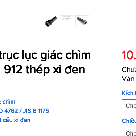
trục lục giác chìm
10
912 thép xi đen
Chư
Vận
Kích 
c chìm
Ch
O 4762 / JIS B 1176
t cấu xi đen
Chiều
Ch