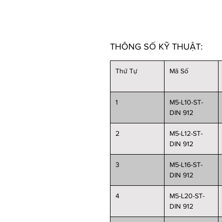
THÔNG SỐ KỸ THUẬT:
Thứ Tự
Mã Số
1
M5-L10-ST-
DIN 912
2
M5-L12-ST-
DIN 912
3
M5-L16-ST-
DIN 912
4
M5-L20-ST-
DIN 912