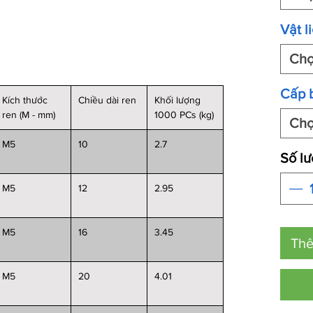
Vật l
Ch
Cấp 
Kích thước
Chiều dài ren
Khối lượng
ren (M - mm)
1000 PCs (kg)
Ch
M5
10
2.7
Số l
M5
12
2.95
M5
16
3.45
Thê
M5
20
4.01