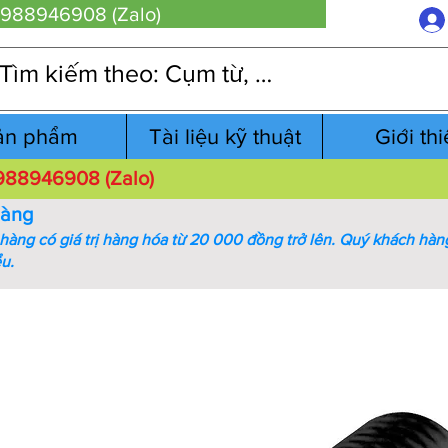
 0988946908 (Zalo)
ản phẩm
Tài liệu kỹ thuật
Giới th
 0988946908 (Zalo)
hàng
àng có giá trị hàng hóa từ 20 000 đồng trở lên.
Quý khách hàng
ểu.