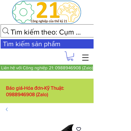
Tìm kiếm sản phẩm
Liên hệ với Công nghiệp 21: 0988946908 (Zalo)
Báo giá-Hóa đơn-Kỹ Thuật:
0988946908
(Zalo)