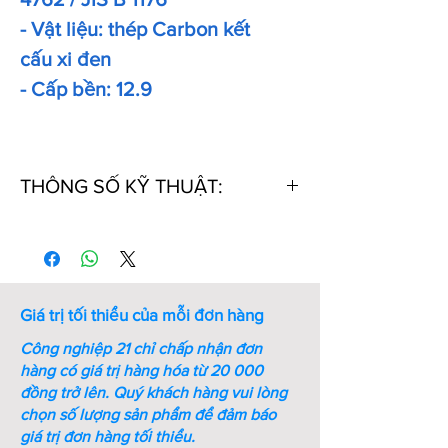
- Vật liệu: thép Carbon kết
cấu xi đen
- Cấp bền: 12.9
THÔNG SỐ KỸ THUẬT:
Thứ
Mã
Kích
Chiều
Khối
Tự
Số
thước
dài
lượng
ren (M
ren
1000
- mm)
PCs
Giá trị tối thiểu của mỗi đơn hàng
(kg)
Công nghiệp 21 chỉ chấp nhận đơn
1
M5-
M5
10
2.7
hàng có giá trị hàng hóa từ 20 000
L10-
đồng trở lên.
Quý khách hàng vui lòng
ST-
chọn số lượng sản phẩm để đảm báo
DIN
giá trị đơn hàng tối thiểu.
912