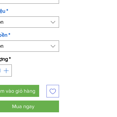
iệu
*
ọn
bền
*
ọn
ượng
*
m vào giỏ hàng
Mua ngay