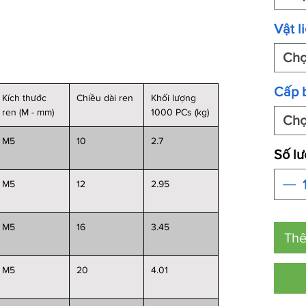
Vật l
Ch
Cấp 
Kích thước
Chiều dài ren
Khối lượng
ren (M - mm)
1000 PCs (kg)
Ch
M5
10
2.7
Số l
M5
12
2.95
M5
16
3.45
Thê
M5
20
4.01