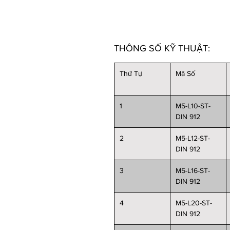
THÔNG SỐ KỸ THUẬT:
Thứ Tự
Mã Số
1
M5-L10-ST-
DIN 912
2
M5-L12-ST-
DIN 912
3
M5-L16-ST-
DIN 912
4
M5-L20-ST-
DIN 912