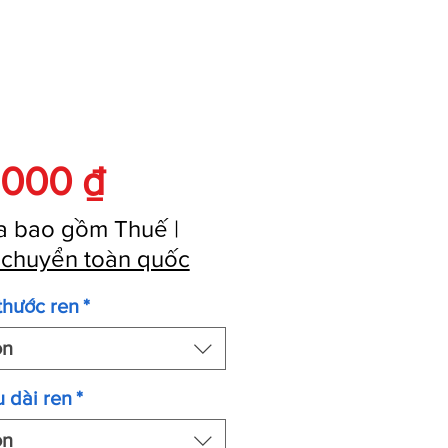
Giá
.000 ₫
a bao gồm Thuế
|
 chuyển toàn quốc
thước ren
*
ọn
 dài ren
*
ọn