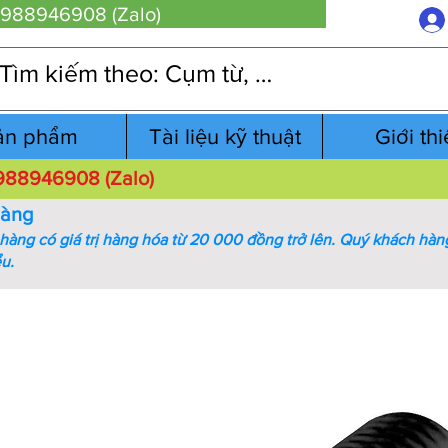
 0988946908 (Zalo)
ản phẩm
Tài liệu kỹ thuật
Giới th
 0988946908 (Zalo)
hàng
àng có giá trị hàng hóa từ 20 000 đồng trở lên.
Quý khách hàng
ểu.