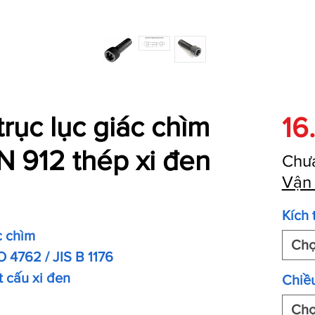
trục lục giác chìm
16
 912 thép xi đen
Chư
Vận
Kích 
c chìm
Ch
O 4762 / JIS B 1176
t cấu xi đen
Chiều
Ch