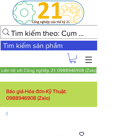
Tìm kiếm sản phẩm
Liên hệ với Công nghiệp 21: 0988946908 (Zalo)
Báo giá-Hóa đơn-Kỹ Thuật:
0988946908
(Zalo)