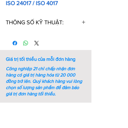
ISO 24017 / ISO 4017
THÔNG SỐ KỸ THUẬT:
Thứ
Kích
Kích
Ren
Bước
Chiều
Tự
thước
thước
(M -
ren
dài
ren
Cờ lê
mm)
(mm)
ren
(mm)
(mm)
Giá trị tối thiểu của mỗi đơn hàng
1
M6xL10
10
M6
1
10
Công nghiệp 21 chỉ chấp nhận đơn
hàng có giá trị hàng hóa từ 20 000
2
M6xL12
10
M6
1
12
đồng trở lên.
Quý khách hàng vui lòng
chọn số lượng sản phẩm để đảm báo
3
M6xL16
10
M6
1
16
giá trị đơn hàng tối thiểu.
4
M6xL20
10
M6
1
20
5
M6xL25
10
M6
1
25
6
M6xL30
10
M6
1
30