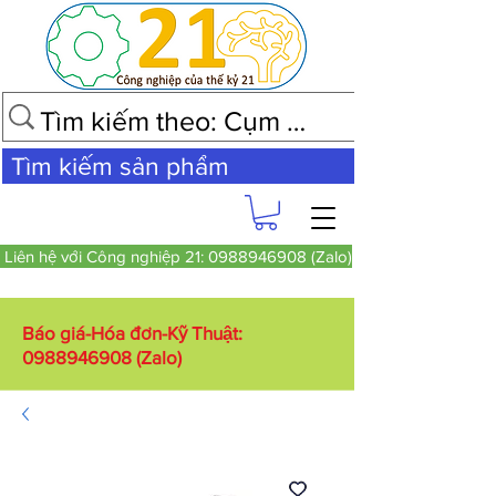
Tìm kiếm sản phẩm
Liên hệ với Công nghiệp 21: 0988946908 (Zalo)
Báo giá-Hóa đơn-Kỹ Thuật:
0988946908
(Zalo)