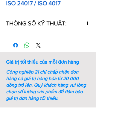
ISO 24017 / ISO 4017
THÔNG SỐ KỸ THUẬT:
Thứ
Kích
Kích
Ren
Bước
Chiều
Tự
thước
thước
(M -
ren
dài
ren
Cờ lê
mm)
(mm)
ren
(mm)
(mm)
Giá trị tối thiểu của mỗi đơn hàng
1
M6xL10
10
M6
1
10
Công nghiệp 21 chỉ chấp nhận đơn
hàng có giá trị hàng hóa từ 20 000
2
M6xL12
10
M6
1
12
đồng trở lên.
Quý khách hàng vui lòng
chọn số lượng sản phẩm để đảm báo
3
M6xL16
10
M6
1
16
giá trị đơn hàng tối thiểu.
4
M6xL20
10
M6
1
20
5
M6xL25
10
M6
1
25
6
M6xL30
10
M6
1
30