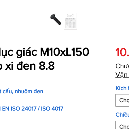
lục giác M10xL150
10
 xi đen 8.8
Chư
Vận
Kích 
ết cấu, nhuộm đen
Ch
N EN ISO 24017 / ISO 4017
Chiều
Ch