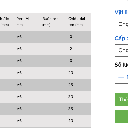
Vật l
thước
Ren (M -
Bước ren
Chiều dài
Ch
 (mm)
mm)
(mm)
ren
(mm)
M6
1
10
Cấp 
M6
1
12
Ch
M6
1
16
Số l
M6
1
20
M6
1
25
M6
1
30
Thê
M6
1
35
M6
1
40