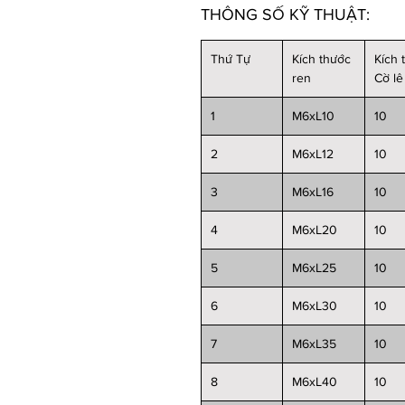
THÔNG SỐ KỸ THUẬT:
Thứ Tự
Kích thước
Kích 
ren
Cờ lê
1
M6xL10
10
2
M6xL12
10
3
M6xL16
10
4
M6xL20
10
5
M6xL25
10
6
M6xL30
10
7
M6xL35
10
8
M6xL40
10