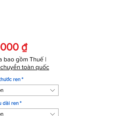
Giá
.000 ₫
a bao gồm Thuế
|
 chuyển toàn quốc
thước ren
*
ọn
 dài ren
*
ọn