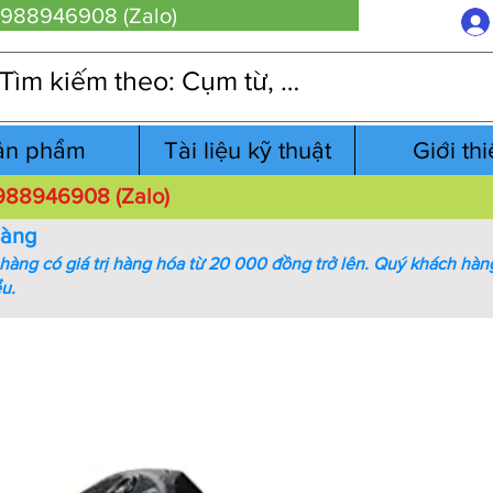
 0988946908 (Zalo)
ản phẩm
Tài liệu kỹ thuật
Giới th
 0988946908 (Zalo)
hàng
àng có giá trị hàng hóa từ 20 000 đồng trở lên.
Quý khách hàng
ểu.