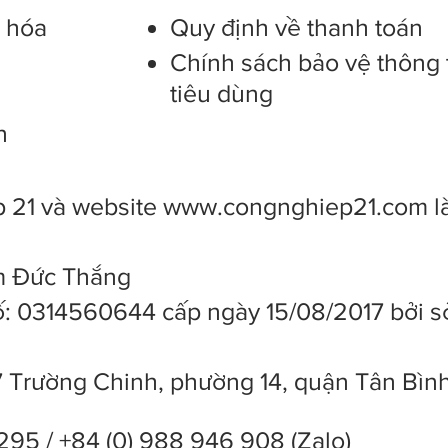
g hóa
Quy định về thanh toán
Chính sách bảo vệ thông 
tiêu dùng
n
 21 và website
www.congnghiep21.com
l
ạm Đức Thắng
: 0314560644 cấp ngày 15/08/2017 bởi s
7 Trường Chinh, phường 14, quận Tân Bìn
295 / +84 (0) 988 946 908 (Zalo)