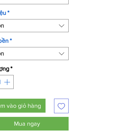
iệu
*
ọn
bền
*
ọn
ượng
*
m vào giỏ hàng
Mua ngay