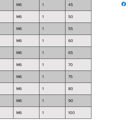
M6
1
45
M6
1
50
M6
1
55
M6
1
60
M6
1
65
M6
1
70
M6
1
75
M6
1
80
M6
1
90
M6
1
100