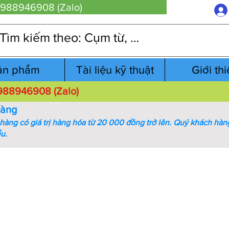
 0988946908 (Zalo)
ản phẩm
Tài liệu kỹ thuật
Giới th
 0988946908 (Zalo)
hàng
àng có giá trị hàng hóa từ 20 000 đồng trở lên.
Quý khách hàng
ểu.