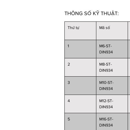
THÔNG SỐ KỸ THUẬT:
Thứ tự
Mã số
1
M6-ST-
DIN934
2
M8-ST-
DIN934
3
M10-ST-
DIN934
4
M12-ST-
DIN934
5
M16-ST-
DIN934