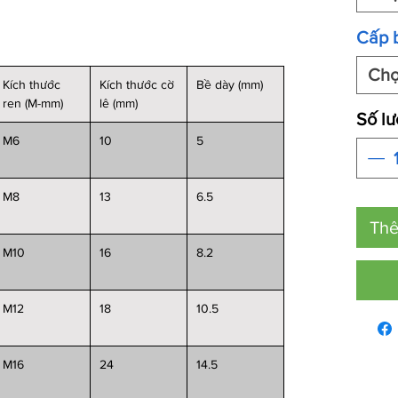
Cấp 
Ch
Kích thước
Kích thước cờ
Bề dày (mm)
ren (M-mm)
lê (mm)
Số l
M6
10
5
M8
13
6.5
Thê
M10
16
8.2
M12
18
10.5
M16
24
14.5