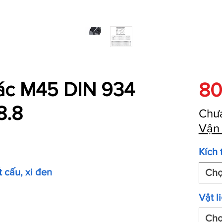
iác M45 DIN 934
80
8.8
Chư
Vận
Kích 
t cấu, xi đen
Ch
Vật l
Ch