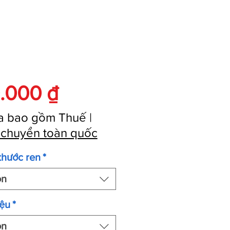
Giá
.000 ₫
a bao gồm Thuế
|
 chuyển toàn quốc
thước ren
*
ọn
iệu
*
ọn