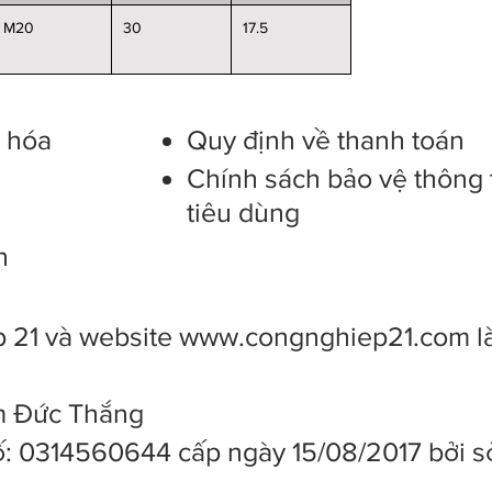
M20
30
17.5
g hóa
Quy định về thanh toán
Chính sách bảo vệ thông 
tiêu dùng
n
 21 và website
www.congnghiep21.com
l
ạm Đức Thắng
: 0314560644 cấp ngày 15/08/2017 bởi s