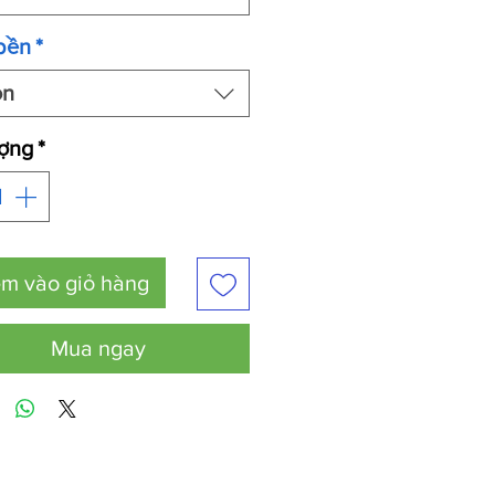
bền
*
ọn
ượng
*
m vào giỏ hàng
Mua ngay