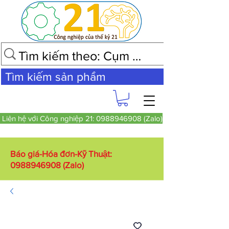
Tìm kiếm sản phẩm
Liên hệ với Công nghiệp 21: 0988946908 (Zalo)
Báo giá-Hóa đơn-Kỹ Thuật:
0988946908
(Zalo)