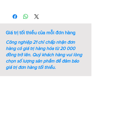
Thứ
Mã số
Kích
Kích
Bề
tự
thước
thước
dày
ren
cờ lê
(mm)
(M-
(mm)
Giá trị tối thiểu của mỗi đơn hàng
mm)
Công nghiệp 21 chỉ chấp nhận đơn
1
M6-SS-
M6
10
5
hàng có giá trị hàng hóa từ 20 000
DIN934
đồng trở lên.
Quý khách hàng vui lòng
chọn số lượng sản phẩm để đảm báo
2
M8- SS-
M8
13
6.5
giá trị đơn hàng tối thiểu.
DIN934
3
M10-
M10
16
8.2
SS-
DIN934
4
M12-
M12
18
10.5
SS-
DIN934