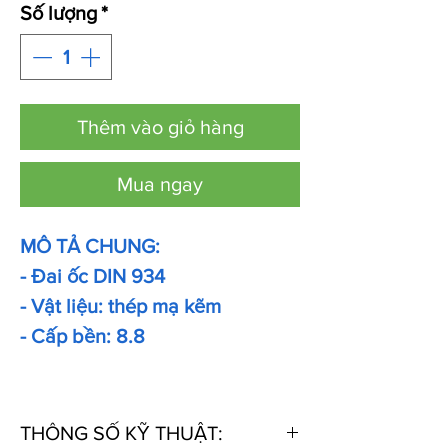
Số lượng
*
Thêm vào giỏ hàng
Mua ngay
MÔ TẢ CHUNG:
- Đai ốc DIN 934
- Vật liệu: thép mạ kẽm
- Cấp bền: 8.8
THÔNG SỐ KỸ THUẬT: