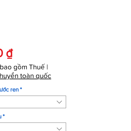
Giá
0 ₫
 bao gồm Thuế
|
huyển toàn quốc
hước ren
*
u
*