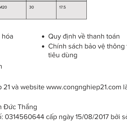
M20
30
17.5
g hóa
Quy định về thanh toán
Chính sách bảo vệ thông 
tiêu dùng
n
 21 và website
www.congnghiep21.com
l
ạm Đức Thắng
: 0314560644 cấp ngày 15/08/2017 bởi s