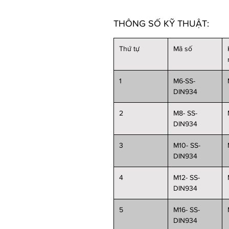
THÔNG SỐ KỸ THUẬT:
Thứ tự
Mã số
1
M6-SS-
DIN934
2
M8- SS-
DIN934
3
M10- SS-
DIN934
4
M12- SS-
DIN934
5
M16- SS-
DIN934