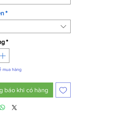
ền
*
ng
*
để mua hàng
g báo khi có hàng