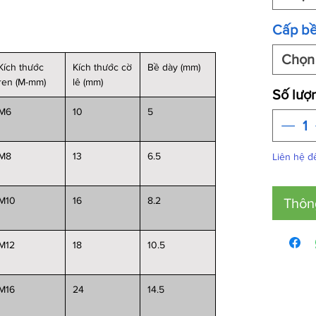
Cấp b
Chọn
Kích thước
Kích thước cờ
Bề dày (mm)
ren (M-mm)
lê (mm)
Số lượ
M6
10
5
M8
13
6.5
Liên hệ 
M10
16
8.2
Thôn
M12
18
10.5
M16
24
14.5