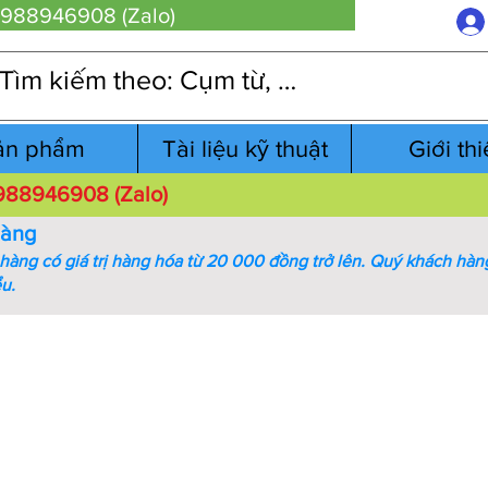
 0988946908 (Zalo)
ản phẩm
Tài liệu kỹ thuật
Giới th
 0988946908 (Zalo)
hàng
àng có giá trị hàng hóa từ 20 000 đồng trở lên.
Quý khách hàng
ểu.