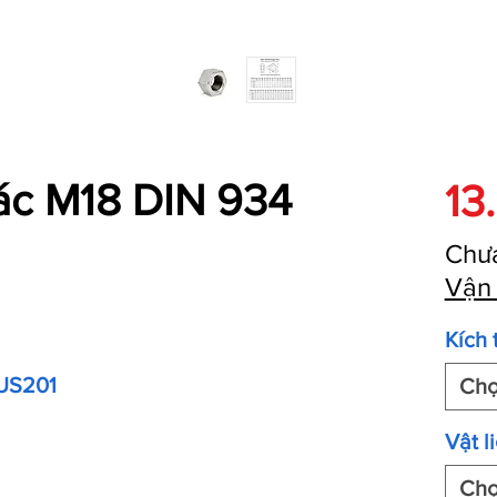
iác M18 DIN 934
13
Chư
Vận
Kích 
SUS201
Ch
Vật l
Ch