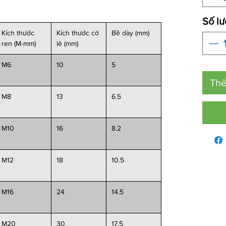
Số l
Kích thước
Kích thước cờ
Bề dày (mm)
ren (M-mm)
lê (mm)
M6
10
5
Thê
M8
13
6.5
M10
16
8.2
M12
18
10.5
M16
24
14.5
M20
30
17.5