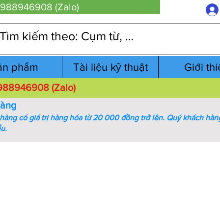
 0988946908 (Zalo)
ản phẩm
Tài liệu kỹ thuật
Giới th
 0988946908 (Zalo)
hàng
àng có giá trị hàng hóa từ 20 000 đồng trở lên.
Quý khách hàng
ểu.