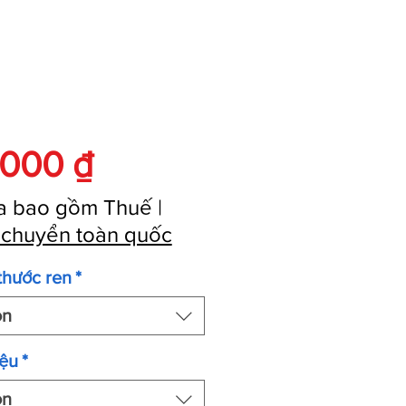
Giá
.000 ₫
a bao gồm Thuế
|
 chuyển toàn quốc
thước ren
*
ọn
iệu
*
ọn