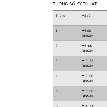
THÔNG SỐ KỸ THUẬT:
Thứ tự
Mã số
1
M6-SS-
DIN934
2
M8- SS-
DIN934
3
M10- SS-
DIN934
4
M12- SS-
DIN934
5
M16- SS-
DIN934
6
M20- SS-