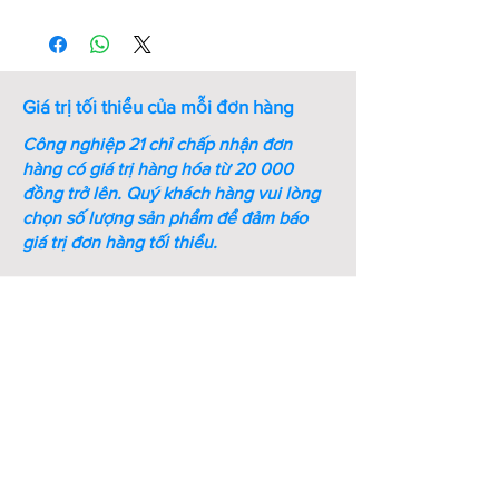
Thứ
Mã số
Kích
Kích
Bề
tự
thước
thước
dày
ren
cờ lê
(mm)
(M-
(mm)
Giá trị tối thiểu của mỗi đơn hàng
mm)
Công nghiệp 21 chỉ chấp nhận đơn
1
M6-ST-
M6
10
5
hàng có giá trị hàng hóa từ 20 000
DIN934
đồng trở lên.
Quý khách hàng vui lòng
chọn số lượng sản phẩm để đảm báo
2
M8-ST-
M8
13
6.5
giá trị đơn hàng tối thiểu.
DIN934
3
M10-
M10
16
8.2
ST-
DIN934
4
M12-
M12
18
10.5
ST-
DIN934
5
M16-
M16
24
14.5