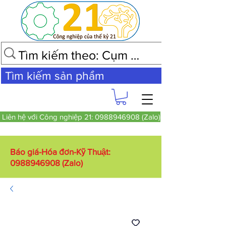
Tìm kiếm sản phẩm
Liên hệ với Công nghiệp 21: 0988946908 (Zalo)
Báo giá-Hóa đơn-Kỹ Thuật:
0988946908
(Zalo)