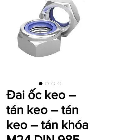
Đai ốc keo –
tán keo – tán
keo – tán khóa
M24 DIN 985