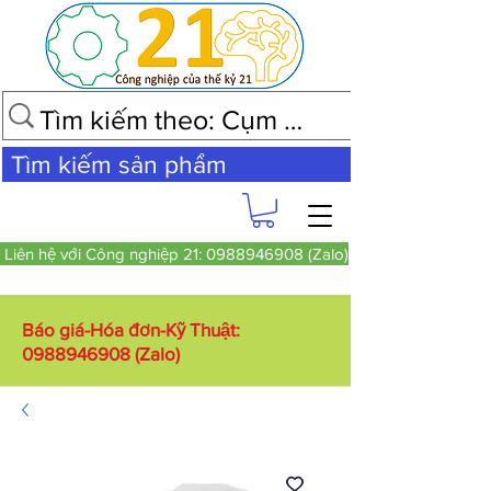
Tìm kiếm sản phẩm
Liên hệ với Công nghiệp 21: 0988946908 (Zalo)
Báo giá-Hóa đơn-Kỹ Thuật:
0988946908
(Zalo)