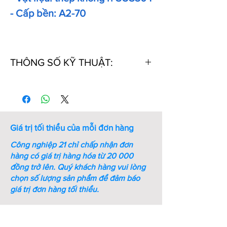
- Cấp bền: A2-70
THÔNG SỐ KỸ THUẬT:
Thứ
Mã số
Kích
Kích
Bề
tự
thước
thước
dày
ren
cờ lê
(mm)
(M-
(mm)
Giá trị tối thiểu của mỗi đơn hàng
mm)
Công nghiệp 21 chỉ chấp nhận đơn
1
M4-SS-
M4
7
8
hàng có giá trị hàng hóa từ 20 000
DIN1587
đồng trở lên.
Quý khách hàng vui lòng
chọn số lượng sản phẩm để đảm báo
2
M5-SS-
M5
8
10
giá trị đơn hàng tối thiểu.
DIN1587
3
M6-SS-
M6
10
12
DIN1587