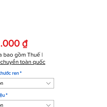
Giá
.000 ₫
a bao gồm Thuế
|
 chuyển toàn quốc
thước ren
*
ọn
iệu
*
ọn