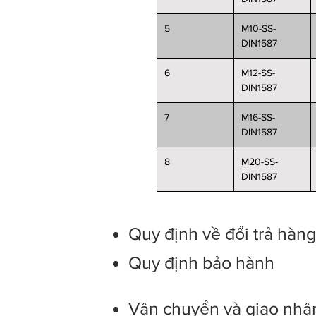
5
M10-SS-
DIN1587
6
M12-SS-
DIN1587
7
M16-SS-
DIN1587
8
M20-SS-
DIN1587
Quy định về đổi trả hàn
Quy định bảo hành
Vận chuyển và giao nhậ