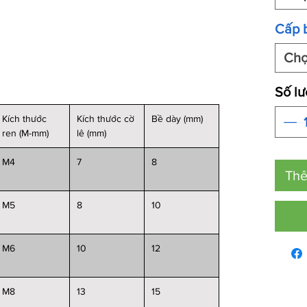
Cấp 
Ch
Số l
Kích thước
Kích thước cờ
Bề dày (mm)
ren (M-mm)
lê (mm)
M4
7
8
Thê
M5
8
10
M6
10
12
M8
13
15