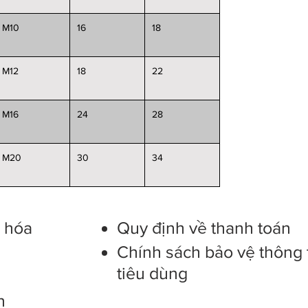
M10
16
18
M12
18
22
M16
24
28
M20
30
34
g hóa
Quy định về thanh toán
Chính sách bảo vệ thông 
tiêu dùng
n