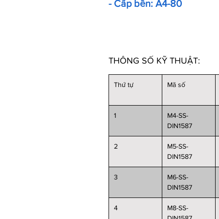
- Cấp bền: A4-80
THÔNG SỐ KỸ THUẬT:
Thứ tự
Mã số
1
M4-SS-
DIN1587
2
M5-SS-
DIN1587
3
M6-SS-
DIN1587
4
M8-SS-
DIN1587