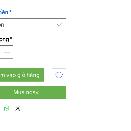
bền
*
ọn
ượng
*
m vào giỏ hàng
Mua ngay