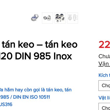
 tán keo – tán keo
22
M20 DIN 985 Inox
Chư
Vận
Kích 
Ch
a hãm hay còn gọi là tán keo, tán
 985 / DIN EN ISO 10511
Vật l
SUS316
Ch