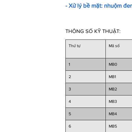
- Xử lý bề mặt: nhuộm đe
THÔNG SỐ KỸ THUẬT:
Thứ tự
Mã số
1
MB0
2
MB1
3
MB2
4
MB3
5
MB4
6
MB5