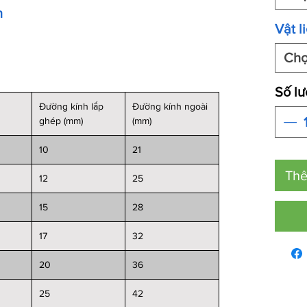
n
Vật l
Ch
Số l
Đường kính lắp
Đường kính ngoài
ghép (mm)
(mm)
10
21
Thê
12
25
15
28
17
32
20
36
25
42