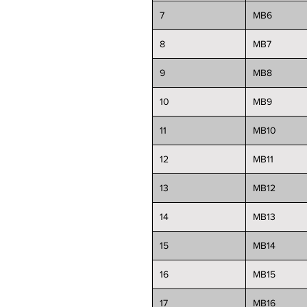
7
MB6
8
MB7
9
MB8
10
MB9
11
MB10
12
MB11
13
MB12
14
MB13
15
MB14
16
MB15
17
MB16