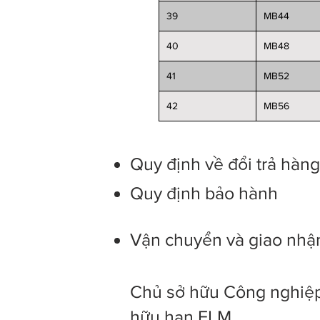
39
MB44
40
MB48
41
MB52
42
MB56
Quy định về đổi trả hàn
Quy định bảo hành
Vận chuyển và giao nhậ
Chủ sở hữu Công nghiệp
hữu hạn ELM