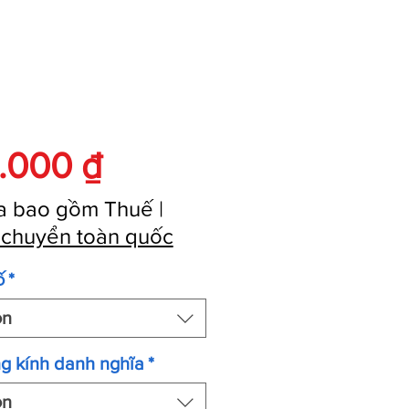
Giá
.000 ₫
a bao gồm Thuế
|
 chuyển toàn quốc
ố
*
ọn
g kính danh nghĩa
*
ọn