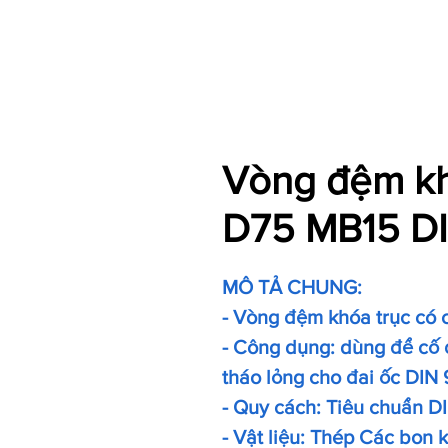
Vòng đệm kh
D75 MB15 D
MÔ TẢ CHUNG:
- Vòng đệm khóa trục có 
- Công dụng: dùng để cố đ
tháo lỏng cho đai ốc DIN 
- Quy cách: Tiêu chuẩn D
- Vật liệu: Thép Các bon 