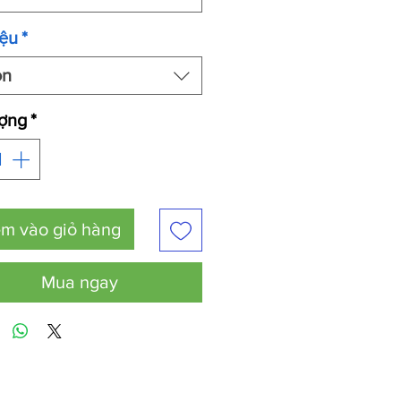
iệu
*
ọn
ượng
*
m vào giỏ hàng
Mua ngay