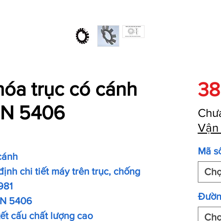
óa trục có cánh
38
IN 5406
Chư
Vận
Mã s
cánh
ịnh chi tiết máy trên trục, chống
Ch
981
Đườn
IN 5406
kết cấu chất lượng cao
Ch