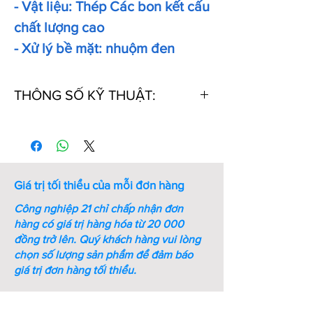
- Vật liệu: Thép Các bon kết cấu
chất lượng cao
- Xử lý bề mặt: nhuộm đen
THÔNG SỐ KỸ THUẬT:
Thứ
Mã số
Đường kính
Đường
tự
lắp ghép
kính
(mm)
ngoài
(mm)
Giá trị tối thiểu của mỗi đơn hàng
1
MB0
10
21
Công nghiệp 21 chỉ chấp nhận đơn
hàng có giá trị hàng hóa từ 20 000
2
MB1
12
25
đồng trở lên.
Quý khách hàng vui lòng
chọn số lượng sản phẩm để đảm báo
3
MB2
15
28
giá trị đơn hàng tối thiểu.
4
MB3
17
32