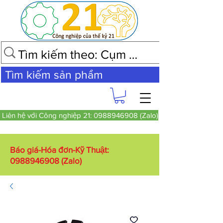
Tìm kiếm sản phẩm
Liên hệ với Công nghiệp 21: 0988946908 (Zalo)
Báo giá-Hóa đơn-Kỹ Thuật:
0988946908
(Zalo)