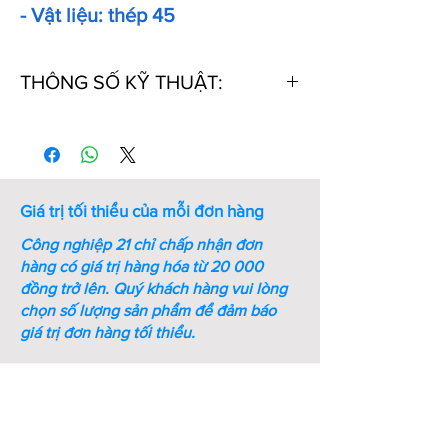
- Vật liệu: thép 45
THÔNG SỐ KỸ THUẬT:
Thứ
Mã số
Chiều
Chiều
Chiều
tự
rộng
cao
dài
(h9)
(mm)
(mm)
(mm)
Giá trị tối thiểu của mỗi đơn hàng
1
KEG4-
4
4
30
Công nghiệp 21 chỉ chấp nhận đơn
30
hàng có giá trị hàng hóa từ 20 000
đồng trở lên.
Quý khách hàng vui lòng
2
KEG4-
4
4
40
chọn số lượng sản phẩm để đảm báo
40
giá trị đơn hàng tối thiểu.
3
KEG5-
5
5
30
30
4
KEG5-
5
5
40
40