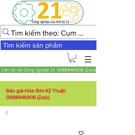
Tìm kiếm sản phẩm
Liên hệ với Công nghiệp 21: 0988946908 (Zalo)
Báo giá-Hóa đơn-Kỹ Thuật:
0988946908
(Zalo)